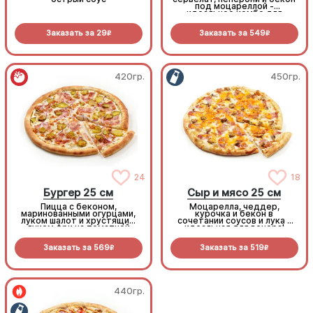
под моцареллой -
идеальное комбо для
любителей всего мясного!
Заказать за
29
Заказать за
549
R
R
420гр.
450гр.
24
18
Бургер 25 см
Сыр и мясо 25 см
Пицца с беконом,
Моцарелла, чеддер,
маринованными огурцами,
курочка и бекон в
луком шалот и хрустящим
сочетании соусов и лука -
луком фри на томатной
идеальная для вечера!
основе с моцареллой.
Заказать за
569
Заказать за
519
R
R
440гр.
440гр.