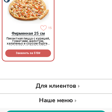
15
15
Фирменная 25 см
Фирменная 25 см
Пикантная пицца с курицей,
Пикантная пицца с курицей,
томатами, шалотом,
томатами, шалотом,
халапеньо и соусом бургер
халапеньо и соусом бургер
на основе из сливочного
на основе из сливочного
соуса и моцареллы.
соуса и моцареллы.
Заказать за
519
Заказать за
519
R
R
Для клиентов
Наше меню