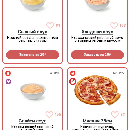
63
163
Сырный соус
Хондаши соус
Нежный соус с насыщенным
Классический японский соус
сырным вкусом
с тонким рыбным вкусом
Заказать за
29
Заказать за
29
R
R
40гр.
420гр.
155
83
Спайси соус
Мясная 25см
Классический японский
Копченая курочка,
острый соус
сервелат, пеперони и бекон