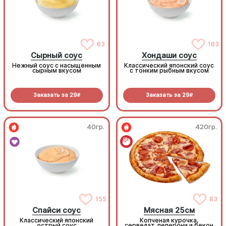
63
163
Сырный соус
Хондаши соус
Нежный соус с насыщенным
Классический японский соус
сырным вкусом
с тонким рыбным вкусом
Заказать за
29
Заказать за
29
R
R
40гр.
420гр.
155
83
Спайси соус
Мясная 25см
Классический японский
Копченая курочка,
острый соус
сервелат, пеперони и бекон