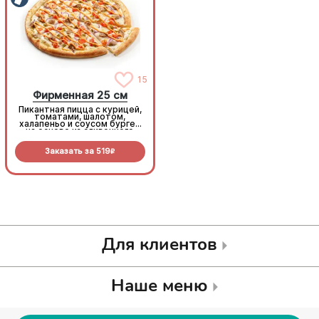
15
15
Фирменная 25 см
Фирменная 25 см
Пикантная пицца с курицей,
Пикантная пицца с курицей,
томатами, шалотом,
томатами, шалотом,
халапеньо и соусом бургер
халапеньо и соусом бургер
на основе из сливочного
на основе из сливочного
соуса и моцареллы.
соуса и моцареллы.
Заказать за
519
Заказать за
519
R
R
Для клиентов
Наше меню