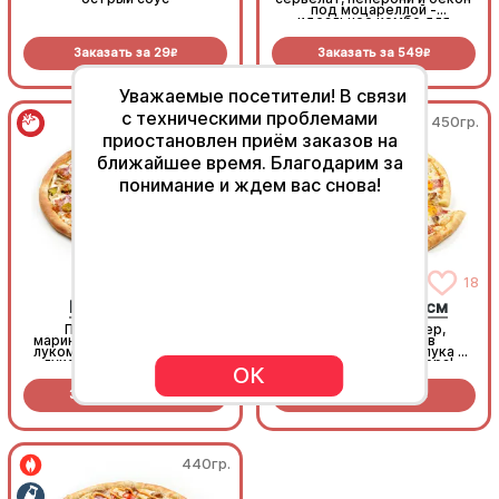
под моцареллой -
идеальное комбо для
любителей всего мясного!
Заказать за
29
Заказать за
549
R
R
Уважаемые посетители! В связи
с техническими проблемами
420гр.
450гр.
приостановлен приём заказов на
ближайшее время. Благодарим за
понимание и ждем вас снова!
24
18
Бургер 25 см
Сыр и мясо 25 см
Пицца с беконом,
Моцарелла, чеддер,
маринованными огурцами,
курочка и бекон в
луком шалот и хрустящим
сочетании соусов и лука -
луком фри на томатной
идеальная для вечера!
ОК
основе с моцареллой.
Заказать за
569
Заказать за
519
R
R
440гр.
440гр.