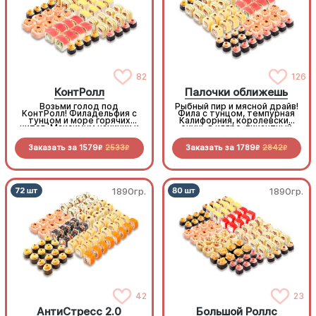
82
126
КонтРолл
Палочки оближешь
Возьми голод под
Рыбный пир и мясной драйв!
КонтРолл! Филадельфия с
Фила с тунцом, темпурная
тунцом и море горячих
Калифорния, королевский
хитов. Максимум начинки и
окунь в кляре, пикантный
вкуса по самой «вкусной»
бекон и копченая курочка,
цене
свежесть овощей и
Заказать за
1579
2533
Заказать за
1789
2842
нежность морепродуктов.
R
R
R
R
1890гр.
1890гр.
42
23
АнтиСтресс 2.0
Большой Роллс