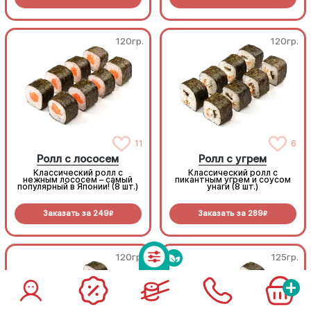
васаби добавляет блюду
приятную остринку. Яркий,
как весеннее солнце (8шт.)
120гр.
120гр.
11
6
Ролл с лососем
Ролл с угрем
Классический ролл с
Классический ролл с
нежным лососем – самый
пикантным угрем и соусом
популярный в Японии! (8 шт.)
унаги (8 шт.)
Заказать за
249
Заказать за
289
R
R
120гр.
125гр.
+