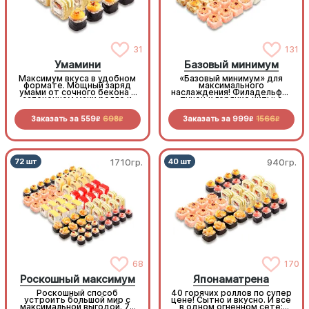
31
131
Умамини
Базовый минимум
Максимум вкуса в удобном
«Базовый минимум» для
формате. Мощный заряд
максимального
умами от сочного бекона в
наслаждения! Филадельфия
запеченном маки ролле и
тунец и горячие хиты: с
королевского окуня в
мидиями, королевским
золотистой темпуре
окунем и крабом. Богатая
Заказать за
559
698
Заказать за
999
1566
палитра вкусов не оставит
R
R
R
R
шансов голоду
1710гр.
940гр.
68
170
Роскошный максимум
Японаматрена
Роскошный способ
40 горячих роллов по супер
устроить большой мир с
цене! Сытно и вкусно. И все
максимальной выгодой. 72
в одном огненном сете: