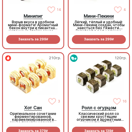
14
4
Минипиг
Мини-Пекини
Взрыв вкуса в удобном
Лёгкий, тёплый и удобный:
мини-формате! Ароматный
Мини-Пекини создан, чтобы
бекон внутри и пикантная
наесться без тяжести.
шапочка из спайси соуса —
Залетает в рот целиком,
беспроигрышное комбо для
как попкорн, но насыщает
любителей поострее и
как полноценное блюдо
Заказать за
299
Заказать за
299
посытнее (8шт.)
(8шт.)
R
R
210гр.
120гр.
3
16
Хот Сан
Ролл с огурцом
Оригинальное сочетание
Классический ролл со
ферментированной,
свежим хрустящим
карамелизированной в
огурчиком и ароматным
соусе терияки моркови -
кунжутом (8 шт.)
Хакко Нинджин и
сливочного сыра под
Заказать за
379
Заказать за
139
золотистой корочкой. Соус
R
R