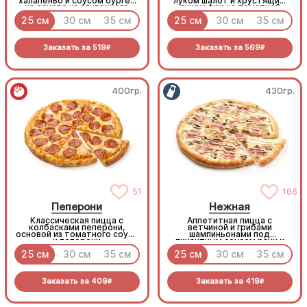
халапеньо и соусом бургер
луком шалот и хрустящим
на основе из сливочного
луком фри на томатной
соуса и моцареллы.
основе с моцареллой.
25 см
30 см
35 см
25 см
30 см
35 см
Заказать за
519
Заказать за
569
R
R
400гр.
430гр.
51
166
Пеперони
Нежная
Классическая пицца с
Аппетитная пицца с
колбасками пеперони,
ветчиной и грибами
основой из томатного соуса
шампиньонами под
и пеперони
пикантным соусом ранч и
моцареллой
25 см
30 см
35 см
25 см
30 см
35 см
Заказать за
409
Заказать за
419
R
R