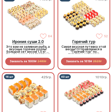
64
52
Ирония суши 2.0
Горячий тур
Это вам не заливная рыба, а
Самая вкусная путевка этой
вкусные горячие роллы!
весны! Отправляемся в
Большой сет весом 1,5 кг —
"Горячий тур" по
то, что нужно для приятных
популярным вкусам:
весенних вечеров. И всё
запеченный кальмар,
это по очень «вкусной»
хрустящий бекон, нежная
Заказать за
1669
2483
Заказать за
1619
2523
цене.
курочка и снежный краб.
R
R
R
R
Огромный, горячий и
неприлично выгодный сет
для большой компании
425гр.
1010гр.