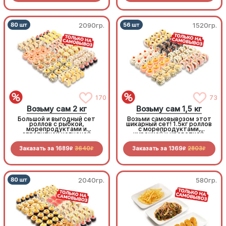
2090гр.
1520гр.
170
73
Возьму сам 2 кг
Возьму сам 1,5 кг
Большой и выгодный сет
Возьми самовывозом этот
роллов с рыбкой,
шикарный сет! 1.5кг роллов
морепродуктами и
с морепродуктами,
аппетитной копченой
курочкой и креветкой.
курочкой. Заказывай и
Приготовлено с любовью!
забирай самовывозом!
Заказать за
1689
3640
Заказать за
1369
2803
R
R
R
R
2040гр.
580гр.