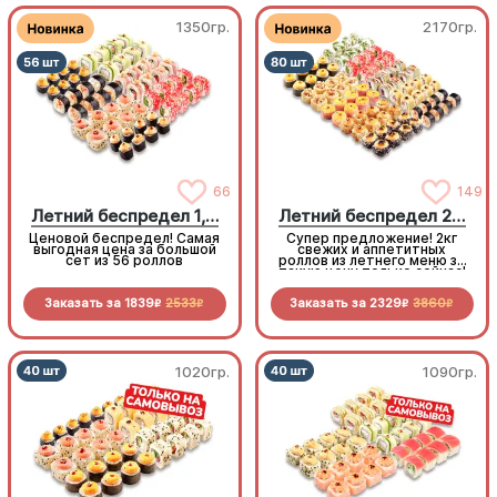
1350гр.
2170гр.
66
149
Летний беспредел 1,5 кг
Летний беспредел 2 кг
Ценовой беспредел! Самая
Супер предложение! 2кг
выгодная цена за большой
свежих и аппетитных
сет из 56 роллов
роллов из летнего меню за
такую цену только сейчас!
Заказать за
1839
2533
Заказать за
2329
3860
R
R
R
R
1020гр.
1090гр.