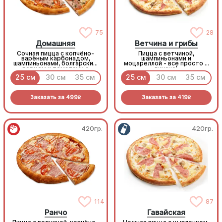
75
28
Домашняя
Ветчина и грибы
Сочная пицца с копчёно-
Пицца с ветчиной,
варёным карбонадом,
шампиньонами и
шампиньонами, болгарским
моцареллой - все просто и
перцем и томатами с
вкусно!
зеленью под моцареллой
25 см
30 см
35 см
25 см
30 см
35 см
Заказать за
499
Заказать за
419
R
R
420гр.
420гр.
114
87
Ранчо
Гавайская