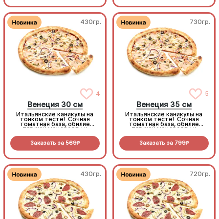
430гр.
730гр.
4
5
Венеция 30 см
Венеция 35 см
Итальянские каникулы на
Итальянские каникулы на
тонком тесте! Сочная
тонком тесте! Сочная
томатная база, обилие
томатная база, обилие
тягучей моцареллы и
тягучей моцареллы и
ароматная копченая
ароматная копченая
курочка. Микс маслин,
курочка. Микс маслин,
Заказать за
569
Заказать за
799
оливок и сладкого шалота
оливок и сладкого шалота
R
R
создает тот самый
создает тот самый
безупречный
безупречный
средиземноморский вкус
средиземноморский вкус
430гр.
720гр.