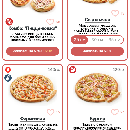
18
Сыр и мясо
66
Моцарелла, чеддер,
Комбо: "Пицценюшки"
курочка и бекон в
сочетании соусов и лука -
3 разных пиццы в мини-
идеальная для вечера!
формате для вас и ваших
25 см
30 см
35 см
любимых! Классическая
маргарита, сливочная и
бургер-пицца
Заказать за
579
929
Заказать за
519
R
R
R
440гр.
420гр.
15
24
Фирменная
Бургер
Пикантная пицца с курицей,
Пицца с беконом,
томатами, шалотом,
маринованными огурцами,