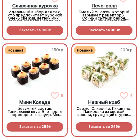
Сливочная курочка
Лечо-ролл
Идеальный выбор для тех,
Смелый фьюжен, который
кто предпочитает курочку!
взрывает рецепторы.
Очень свежий, летний микс:
Сочный сытный бекон,
ароматная копченая птица,
хрустящий болгарский
много сливочного сыра и
перец, наша фирменная
хрустящие овощи.
умами-морковь и пикантный
Заказать за
369
Заказать за
369
Знакомый и любимый вкус в
тайский соус на сливочной
R
R
новом зеленом формате!
базе. Попробовав раз, вы
(8шт.)
закажете его снова. (8шт.)
150гр.
200гр.
9
4
Мини Колада
Нежный краб
Безумный состав.
Свежо. Сливочно. Пикантно.
Гениальный вкус. Этот ролл
Панировка из свежей
перевернет ваш мир. Мы
зелени, хрустящий огурчик
взяли экзотический ананас и
и пышная крабовая шапочка
соединили его с морковью,
с соусом Том Ям.
ферментированной в соусе
Идеальный баланс
Заказать за
299
Заказать за
349
терияки до глубокого
классической нежности и
R
R
умами-вкуса. Это не просто
азиатской остринки (8шт.)
необычно, это невероятно
вкусно и сытно! Удобный