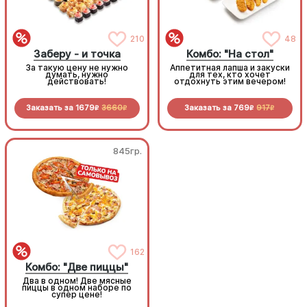
210
48
Заберу - и точка
Комбо: "На стол"
За такую цену не нужно
Аппетитная лапша и закуски
думать, нужно
для тех, кто хочет
действовать!
отдохнуть этим вечером!
Заказать за
1679
3660
Заказать за
769
917
R
R
R
R
845гр.
845гр.
Комбо: "Две пиццы"
162
Комбо: "Две пиццы"
Два в одном! Две мясные
Два в одном! Две мясные
пиццы в одном наборе по
пиццы в одном наборе по
супер цене!
супер цене!