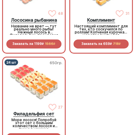
48
31
Лососина рыбанина
Комплимент
Название не врет — тут
Настоящий комплимент для
реально много рыбы!
тех, кто соскучился по
Нежный лосось в
роллам! Копченая курочка и
Филадельфии, трендовая
морепродукты для
"Рыбуба" с Королевским
невероятных вкусовых
окунем, горячие мидии и
ощущений.
Заказать за
1199
1566
Заказать за
659
718
сочный краб - когда улов
R
R
R
R
удался на славу!
650гр.
650гр.
Филадельфия сет
27
Филадельфия сет
Море лосося! Попробуй
Море лосося! Попробуй
этот сет с большим
этот сет с большим
количеством лосося и
количеством лосося и
тунца в начинке
тунца в начинке