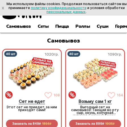
Мы используем файлы cookies. Продолжая пользоваться сайтом вы
X
принимаете
политику конфиденциальности
и условия обработки
персональных данных
.
Самовывоз
Сеты
Пицца
Роллы
Суши
Горя
Самовывоз
1020гр.
1090гр.
108
164
Сет не едет
Возьму сам 1 кг
Этот сет не приедет, за ним
Выгодный сет на
приходят сами!
самовывоз! Тающий во рту
сыр, окунь, копченая
курочка и сочный бекон-
стоит попробовать!
Заказать за
849
1856
Заказать за
899
1935
R
R
R
R