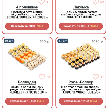
40
82
4 половинки
Лакомка
Премиум сет: 4 вида
Целых 5 видов самых
вкуснейших роллов с
вкусных видов роллов для
окунем лососем, копченой
больших лакомок!
курицей и снежным крабом
Заказать за
739
768
Заказать за
1369
1945
R
R
R
R
660гр.
1020гр.
22
41
Роллодец
Рок-н-Роллер
Замена бабушкиному
В составе только звезды:
рецепту найдена! Наш
хрустящий темпура-окунь,
«Роллодец» готовится
горячие мидии, нежный
быстро и съедается
кальмар и легендарная
мгновенно. Праздничное
Калифорния Хот. На
настроение в каждом
«разогреве» — уникальные
Заказать за
1049
1147
Заказать за
1319
1875
кусочке без лишних хлопот
запеченные мини-роллы в
R
R
R
R
удобном размере, где
каждый кусочек идеально