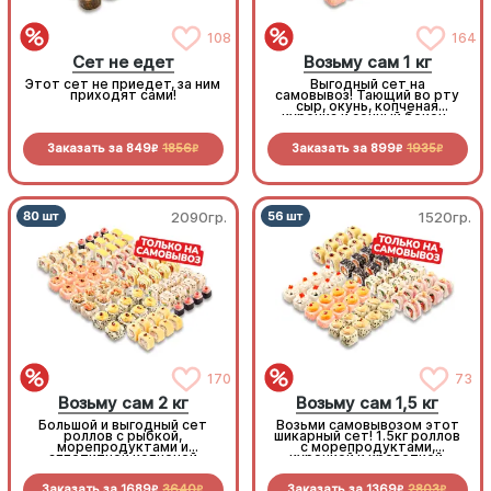
108
164
Сет не едет
Возьму сам 1 кг
Этот сет не приедет, за ним
Выгодный сет на
приходят сами!
самовывоз! Тающий во рту
сыр, окунь, копченая
курочка и сочный бекон-
стоит попробовать!
Заказать за
849
1856
Заказать за
899
1935
R
R
R
R
2090гр.
1520гр.
170
73
Возьму сам 2 кг
Возьму сам 1,5 кг
Большой и выгодный сет
Возьми самовывозом этот
роллов с рыбкой,
шикарный сет! 1.5кг роллов
морепродуктами и
с морепродуктами,
аппетитной копченой
курочкой и креветкой.
курочкой. Заказывай и
Приготовлено с любовью!
забирай самовывозом!
Заказать за
1689
3640
Заказать за
1369
2803
R
R
R
R