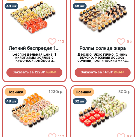
113
85
Летний беспредел 1 кг
Роллы солнце жара
Беспредельная цена! 1
Дерзко. Экзотично. Очень
килограмм роллов с
вкусно. Нежный лосось,
курочкой, рыбкой и
сочный тропический микс,
морепродуктами со
тающий во рту тунец под
скидкой специально для
горячим чеддером. Градус
вас!
вкуса на максимуме!
Заказать за
1229
1805
Заказать за
1419
2164
R
R
R
R
1230гр.
800гр.
117
88