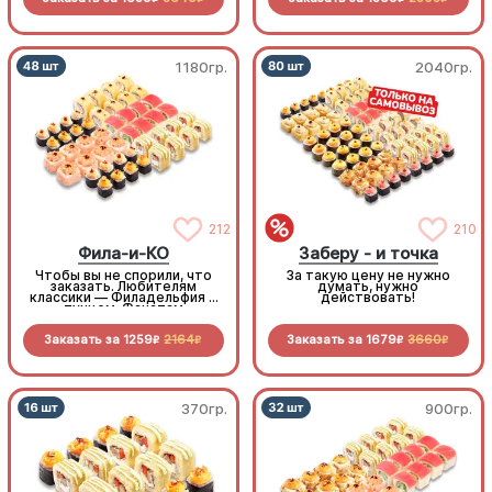
1180гр.
2040гр.
212
210
Фила-и-КО
Заберу - и точка
Чтобы вы не спорили, что
За такую цену не нужно
заказать. Любителям
думать, нужно
классики — Филадельфия с
действовать!
тунцом. Фанатам
похрустеть — горячая
темпура с королевским
Заказать за
1259
2164
Заказать за
1679
3660
окунем и курочкой.
R
R
R
R
Запеченные маки -
залетают в рот целиком,
как попкорн, а насыщают
как полноценное блюдо.
Такая компания понравится
всем
370гр.
900гр.