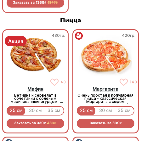
Заказать за
1369
1377
Заказать за
1369
1377
R
R
R
R
Пицца
430гр.
420гр.
43
143
Мафия
Маргарита
Ветчина и сервелат в
Очень простая и популярная
сочетании с соленым
пицца - классическая
маринованным огурцом -
Маргарита с сыром
невероятное сочетание,
моцарелла и томатом!
которое нужно
25 см
30 см
35 см
25 см
30 см
35 см
попробовать!
Заказать за
339
439
Заказать за
399
R
R
R