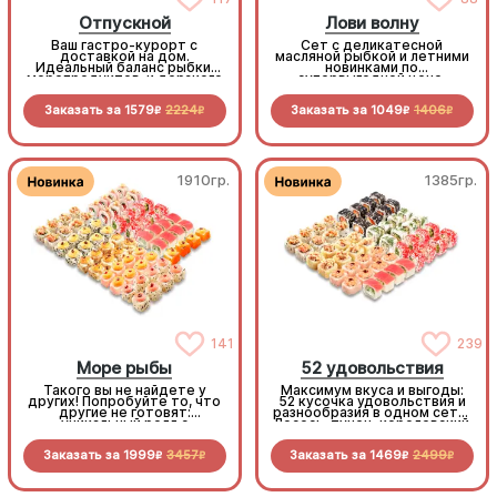
Отпускной
Лови волну
Ваш гастро-курорт с
Сет с деликатесной
доставкой на дом.
масляной рыбкой и летними
Идеальный баланс рыбки,
новинками по
морепродуктов и дерзкого
супервыгодной цене.
летнего Лечо-ролла с
беконом. Расслабьтесь и
Заказать за
1579
2224
Заказать за
1049
1406
отдыхайте, мы всё
R
R
R
R
приготовили!
1910гр.
1385гр.
141
239
Море рыбы
52 удовольствия
Такого вы не найдете у
Максимум вкуса и выгоды:
других! Попробуйте то, что
52 кусочка удовольствия и
другие не готовят:
разнообразия в одном сете.
уникальный ролл с
Лосось, тунец, королевский
кальмаром, пикантные
окунь, краб и курочка —
мидии, нежную масляную
плюс 4 дегустационных
Заказать за
1999
3457
Заказать за
1469
2499
рыбу. Популярные начинки
кусочка филадельфии с
R
R
R
R
тоже здесь! 68 кусочков
тунцом, чтобы
чистой роскоши по
попробовать ещё один вкус
адекватной цене