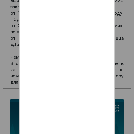
Выберите ваш подарок в зависимости от суммы
заказа:
от 1500 рублей – ролл «Бир Ролл» по промокоду:
ПОДАРОК1500,
от 2000 рублей – ролл «Запеченная калифорния»,
по промокоду: ПОДАРОК2000
от 3000 рублей - горячая и аппетитная пицца
«Домашняя», по промокоду: ПОДАРОК3000
Чем больше заказ, тем лучше подарок!
В сумме не учитываются позиции, отмеченные в
каталоге специальным значком «%». При заказе по
номеру телефона сообщите промокод оператору
для добавления в заказ.