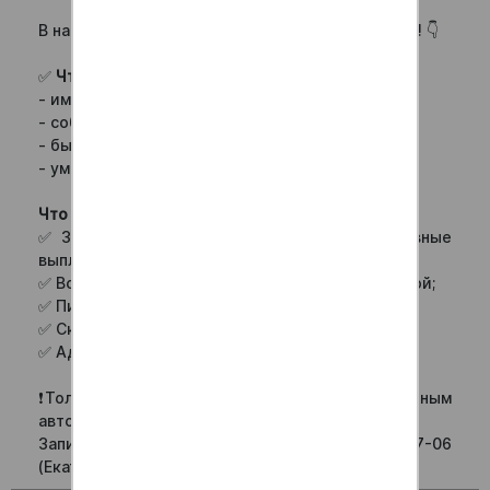
ежедневной оплатой!
В нашу команду г. Воронеж требуются КУРЬЕРЫ! 👇
✅
Что нужно делать курьеру:
- иметь личный автомобиль;
- соблюдать рейсовый маршрут;
- быстро и аккуратно доставлять заказы;
- уметь работать в команде.
Что мы предлагаем:
✅ З/п курьера до 6 000 руб. в день, ежедневные
выплаты;
✅ Возможность совмещать с учебой или работой;
✅ Питание за счет компании;
✅ Скидки сотрудникам;
✅ Адекватное лояльное руководство бонусом!
❗Только от 18 лет! Курьеры ОБЯЗАТЕЛЬНО с личным
автомобилем!
Запись на собеседование по тел. +7(920)227-57-06
(Екатерина)