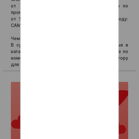
от 750 рублей – пицца «Маргарита» 25 см по
промокоду: САМ750
от 1000 рублей - сет «Умамини» по промокоду:
САМ1000
Чем больше заказ, тем лучше подарок!
В сумме не учитываются позиции, отмеченные в
каталоге специальным значком «%». При заказе по
номеру телефона сообщите промокод оператору
для добавления в заказ.