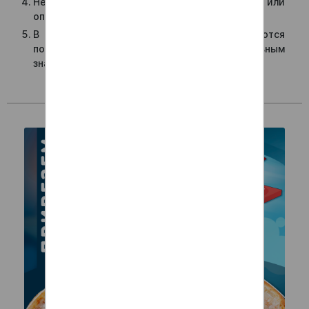
Необходимо предъявить паспорт курьеру или
оператору при самовывозе.
В сумме для применения акций не учитываются
позиции, отмеченные в каталоге специальным
знаком «%».