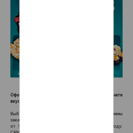
Подарки за самовывоз!
Оформите самовывоз в Анти Суши и получите
вкусные подарки к заказам!
Выберите ваш подарок в зависимости от суммы
заказа:
от 500 рублей – ролл «Экзотик» по промокоду:
САМ500