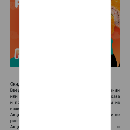
-25% на ВСЕ роллы!
Скидка -25% с понедельника по чтеверг!
Введите промокод РОЛЛ25 на сайте, в приложении
или назовите его оператору при оформлении заказа
и получите отличную скидку на любые роллы из
нашего меню!
Акция действует только на категориб "Роллы" и не
распространяется на сеты и комбо-наборы.
Акция действует на заказы, созданные и