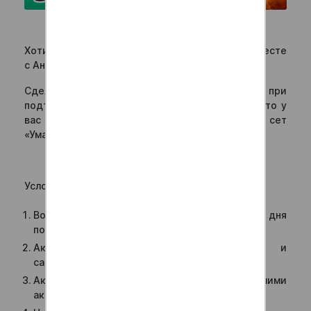
Подарок в день рождения
Хотите отпраздновать свой день рождения вместе
с Анти Суши?
Сделайте заказ на сумму от 1500р., при
подтверждении заказа сообщите оператору, что у
вас день рождения и получите в подарок сет
«Умамини» или пиццу «Ранчо» 25 см.
Условия акции:
Воспользоваться акцией можно 3 дня до и 3 дня
после дня рождения единоразово;
Акция распространяется на доставку и
самовывоз;
Акция не суммируется с другими нашими
акциями;