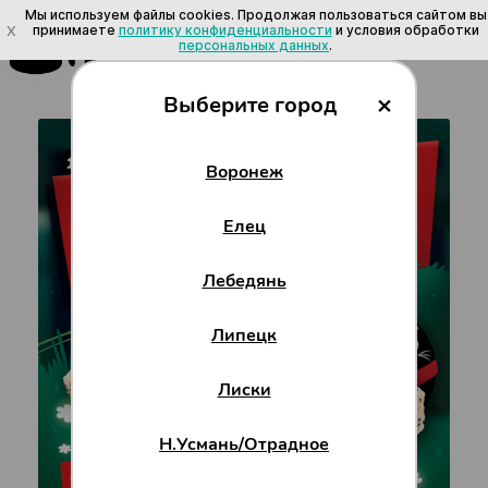
Мы используем файлы cookies. Продолжая пользоваться сайтом вы
Акции и скидки на роллы, суши и пиццу
X
принимаете
политику конфиденциальности
и условия обработки
в Воронеже
персональных данных
.
×
Выберите город
Воронеж
Елец
Лебедянь
Липецк
Лиски
Н.Усмань/Отрадное