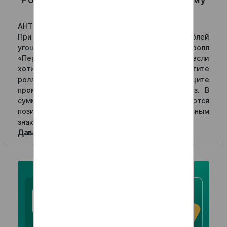
заказу
АНТИ УГОЩАЕТ НОВЫХ ДРУЗЕЙ!
При первом заказе в Анти Суши от 999 рублей
угощаем пиццей «Маргарита» 25 см или ролл
«Перчинка». Используйте промокод 999П, если
хотите в подарок пиццу или 999Р, если хотите
ролл. При заказе по номеру телефона сообщите
промокод оператору для добавления в заказ. В
сумме для применения акций не учитываются
позиции, отмеченные в каталоге специальным
знаком «%».
Давайте знакомиться с Анти!