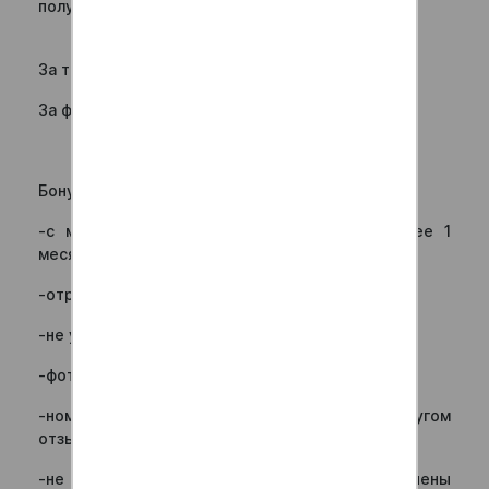
получи свой писательский гонорар!
За текстовый отзыв –
100 бонусов
За фото-отзыв –
200 бонусов!
Бонусы не будут начислены, если:
-с момента публикации отзыва прошло более 1
месяца;
-отредактирован ранее опубликованный отзыв;
-не указан номер заказа в тексте отзыва;
-фото не соответствует составу заказа;
-номер заказа ранее был использован в другом
отзыве;
-не выполнены условия акции ( или выполнены