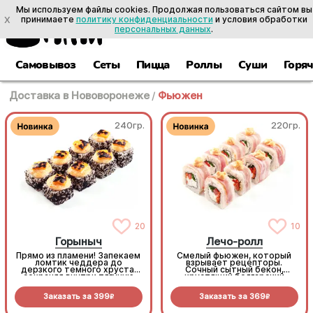
Мы используем файлы cookies. Продолжая пользоваться сайтом вы
X
принимаете
политику конфиденциальности
и условия обработки
персональных данных
.
Самовывоз
Сеты
Пицца
Роллы
Суши
Горя
Доставка в Нововоронеже
/
Фьюжен
240гр.
220гр.
20
10
Горыныч
Лечо-ролл
Прямо из пламени! Запекаем
Смелый фьюжен, который
ломтик чеддера до
взрывает рецепторы.
дерзкого темного хруста,
Сочный сытный бекон,
сохраняя внутри тягучую
хрустящий болгарский
сырную нежность. В паре с
перец, наша фирменная
черной масаго и сочным
умами-морковь и пикантный
Заказать за
399
Заказать за
369
тунцом получается
тайский соус на сливочной
R
R
безумно стильно и
базе. Попробовав раз, вы
феноменально вкусно.
закажете его снова. (8шт.)