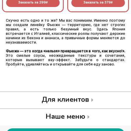
Заказать за
299
Заказать за
379
(8шт.)
золотистой корочкой. Соус
R
R
васаби добавляет блюду
приятную остринку. Яркий,
как весеннее солнце (8шт.)
Скучно есть одно и то же? Мы вас понимаем. Именно поэтому
мы создали линейку Фьюжн — территорию, где нет строгих
правил, а есть только безумный вкус. Здесь Япония
встречается с Италией, классические роллы получают дерзкие
начинки из бекона и ананаса, а привычные формы меняются до
неузнаваемости.
Фьюжн — это когда «нельзя» превращается в «ого, как вкусно!».
Это смелые соусы, неожиданные текстуры и сочетания,
которые вызывают вау-эффект. Забудьте о стандартах.
Пробуйте, удивляйтесь и открывайте для себя еду заново.
Для клиентов
Наше меню