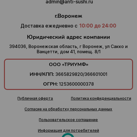
admin@anti-sushi.ru
г.Воронеж
Доставка ежедневно с
10:00 до 24:00
Юридический адрес компании
394036, Воронежская область, г Воронеж, ул Сакко и
Ванцетти, дом 41, помещ. 8/1
ООО «ТРИУМФ»
ИНН/КПП:
3665829820/366601001
ОГРН:
1253600000378
Публичная оферта
Политика конфиденциальности
Согласие на обработку персональных данных
Пользовательское соглашение
Информация для потребителей