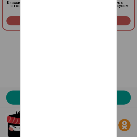
Классический японский соус
Тающий во рту соус с
с тонким рыбным вкусом
нежным сливочным вкусом
Заказать за
29
Заказать за
29
R
R
Для клиентов
Наше меню
Акции