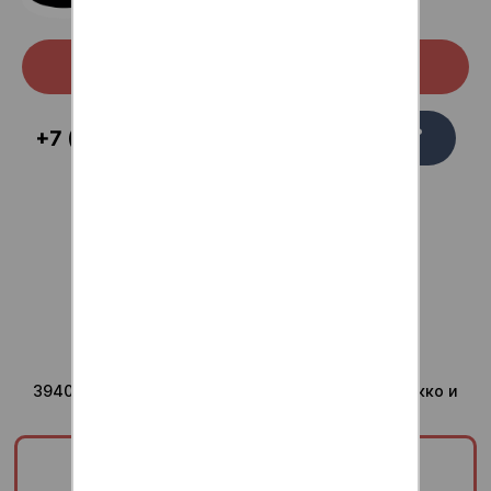
Скачать с Google Play
Заказать
+7 (473) 229-58-54
звонок
Для ваших вопросов
admin@anti-sushi.ru
г.Воронеж
Доставка ежедневно с
10:00 до 24:00
Юридический адрес компании
394036, Воронежская область, г Воронеж, ул Сакко и
Ванцетти, дом 41, помещ. 8/1
ООО «ТРИУМФ»
3665829820/366601001