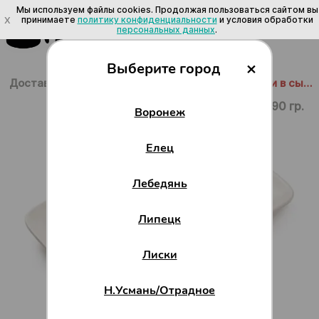
Мы используем файлы cookies. Продолжая пользоваться сайтом вы
X
принимаете
политику конфиденциальности
и условия обработки
персональных данных
.
×
Выберите город
Доставка в Воронеже
/
Горячее
/
Закуски
/
Мидии в сырном соусе
90 гр.
Воронеж
Елец
Лебедянь
Липецк
Лиски
Н.Усмань/Отрадное