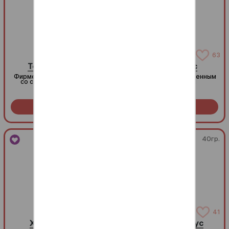
46
63
Томатный соус
Сырный соус
Фирменный томатный соус
Нежный соус с насыщенным
со специями и зеленью
сырным вкусом
Заказать за
29
Заказать за
29
R
R
40гр.
40гр.
163
41
Хондаши соус
Сливочный соус