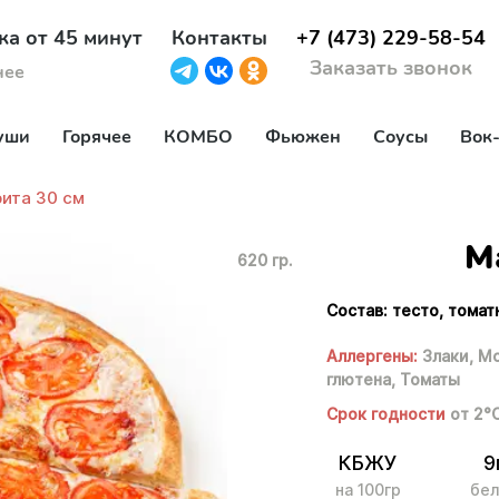
ка от 45 минут
Контакты
+7 (473) 229-58-54
Заказать звонок
нее
уши
Горячее
КОМБО
Фьюжен
Соусы
Вок
ита 30 см
М
620 гр.
Состав: тесто, томат
Аллергены:
Злаки,
Мо
глютена,
Томаты
Срок годности
от 2°
КБЖУ
9
на 100гр
бел