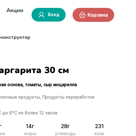
Акции
Вход
Корзина
-конструктор
аргарита 30 см
ная основа, томаты, сыр моцарелла
лочные продукты,
Продукты переработки
С до 6°С не более 12 часов
г
14г
28г
231
ки
жиры
углеводы
ккал