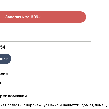
Заказать за
639
R
-54
онок
осов
ru
рес компании
ая область, г Воронеж, ул Сакко и Ванцетти, дом 41, помещ. 