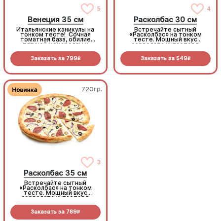
5
4
Венеция 35 см
Расколбас 30 см
Итальянские каникулы на
Встречайте сытный
тонком тесте! Сочная
«Расколбас» на тонком
томатная база, обилие
тесте. Мощный вкус
тягучей моцареллы и
сервелата купается в
ароматная копченая
сливочной моцарелле, а
курочка. Микс маслин,
маслины и лук-шалот
Заказать за
799
Заказать за
549
оливок и сладкого шалота
добавляют изысканной
R
R
создает тот самый
пикантности. Тонко, сочно,
безупречный
колбасно
средиземноморский вкус
720гр.
720гр.
Расколбас 35 см
3
Расколбас 35 см
Встречайте сытный
Встречайте сытный
«Расколбас» на тонком
«Расколбас» на тонком
тесте. Мощный вкус
тесте. Мощный вкус
сервелата купается в
сервелата купается в
сливочной моцарелле, а
сливочной моцарелле, а
маслины и лук-шалот
маслины и лук-шалот
Заказать за
789
Заказать за
789
добавляют изысканной
добавляют изысканной
R
R
пикантности. Тонко, сочно,
пикантности. Тонко, сочно,