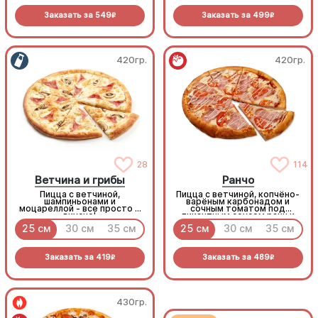
Заказать за
549
Заказать за
499
R
R
420гр.
420гр.
28
114
Ветчина и грибы
Ранчо
Пицца с ветчиной,
Пицца с ветчиной, копчёно-
шампиньонами и
варёным карбонадом и
моцареллой - все просто и
сочным томатом под
вкусно!
пикантным соусом ранч и
моцареллой
25 см
30 см
35 см
25 см
30 см
35 см
Заказать за
419
Заказать за
489
R
R
430гр.