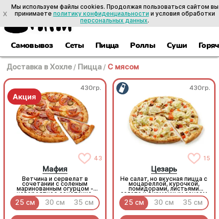
Мы используем файлы cookies. Продолжая пользоваться сайтом вы
X
принимаете
политику конфиденциальности
и условия обработки
персональных данных
.
Самовывоз
Сеты
Пицца
Роллы
Суши
Горя
Доставка в Хохле
/
Пицца
/
С мясом
430гр.
430гр.
43
15
Мафия
Цезарь
Ветчина и сервелат в
Не салат, но вкусная пицца с
сочетании с соленым
моцареллой, курочкой,
маринованным огурцом -
помидорами, листьями
невероятное сочетание,
салата и фирменным соусом
которое нужно
25 см
30 см
35 см
25 см
30 см
35 см
попробовать!