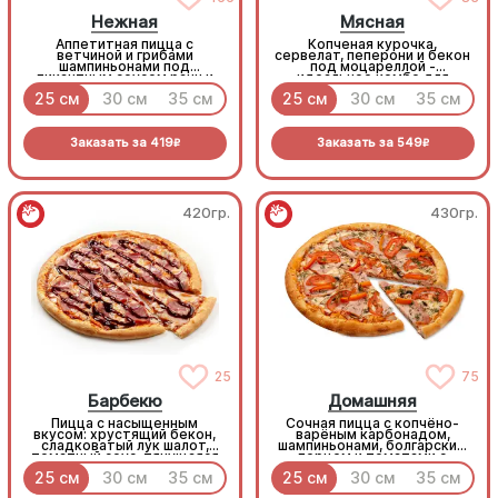
Нежная
Мясная
Аппетитная пицца с
Копченая курочка,
ветчиной и грибами
сервелат, пеперони и бекон
шампиньонами под
под моцареллой -
пикантным соусом ранч и
идеальное комбо для
моцареллой
любителей всего мясного!
25 см
30 см
35 см
25 см
30 см
35 см
Заказать за
419
Заказать за
549
R
R
420гр.
430гр.
25
75
Барбекю
Домашняя
Пицца с насыщенным
Сочная пицца с копчёно-
вкусом: хрустящий бекон,
варёным карбонадом,
сладковатый лук шалот,
шампиньонами, болгарским
томатный соус, тянущаяся
перцем и томатами с
моцарелла и дымный
зеленью под моцареллой
25 см
30 см
35 см
25 см
30 см
35 см
прянный соус барбекю.