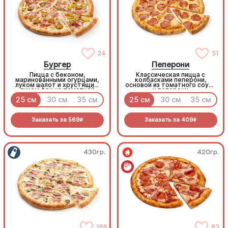
24
51
Бургер
Пеперони
Пицца с беконом,
Классическая пицца с
маринованными огурцами,
колбасками пеперони,
луком шалот и хрустящим
основой из томатного соуса
луком фри на томатной
и пеперони
основе с моцареллой.
25 см
30 см
35 см
25 см
30 см
35 см
Заказать за
569
Заказать за
409
R
R
430гр.
420гр.
166
83