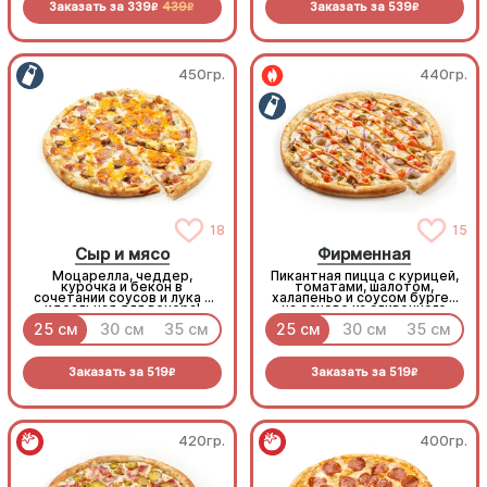
Заказать за
339
439
Заказать за
539
R
R
R
450гр.
440гр.
18
15
Сыр и мясо
Фирменная
Моцарелла, чеддер,
Пикантная пицца с курицей,
курочка и бекон в
томатами, шалотом,
сочетании соусов и лука -
халапеньо и соусом бургер
идеальная для вечера!
на основе из сливочного
соуса и моцареллы.
25 см
30 см
35 см
25 см
30 см
35 см
Заказать за
519
Заказать за
519
R
R
420гр.
400гр.