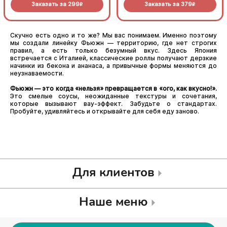
Заказать за
299
Заказать за
379
(8шт.)
золотистой корочкой. Соус
R
R
васаби добавляет блюду
приятную остринку. Яркий,
как весеннее солнце (8шт.)
Скучно есть одно и то же? Мы вас понимаем. Именно поэтому
мы создали линейку Фьюжн — территорию, где нет строгих
правил, а есть только безумный вкус. Здесь Япония
встречается с Италией, классические роллы получают дерзкие
начинки из бекона и ананаса, а привычные формы меняются до
неузнаваемости.
Фьюжн — это когда «нельзя» превращается в «ого, как вкусно!».
Это смелые соусы, неожиданные текстуры и сочетания,
которые вызывают вау-эффект. Забудьте о стандартах.
Пробуйте, удивляйтесь и открывайте для себя еду заново.
Для клиентов
Наше меню