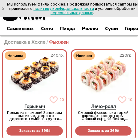
Мы используем файлы cookies. Продолжая пользоваться сайтом вы
X
принимаете
политику конфиденциальности
и условия обработки
персональных данных
.
Самовывоз
Сеты
Пицца
Роллы
Суши
Горя
Доставка в Хохле
/
Фьюжен
240гр.
220гр.
20
10
Горыныч
Лечо-ролл
Прямо из пламени! Запекаем
Смелый фьюжен, который
ломтик чеддера до
взрывает рецепторы.
дерзкого темного хруста,
Сочный сытный бекон,
сохраняя внутри тягучую
хрустящий болгарский
сырную нежность. В паре с
перец, наша фирменная
черной масаго и сочным
умами-морковь и пикантный
Заказать за
399
Заказать за
369
тунцом получается
тайский соус на сливочной
R
R
безумно стильно и
базе. Попробовав раз, вы
феноменально вкусно.
закажете его снова. (8шт.)