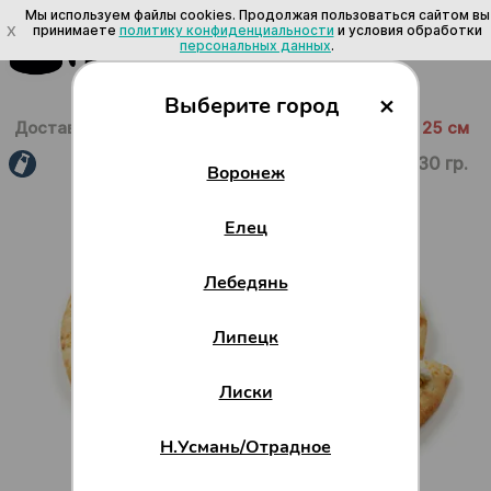
Мы используем файлы cookies. Продолжая пользоваться сайтом вы
X
принимаете
политику конфиденциальности
и условия обработки
персональных данных
.
×
Выберите город
Доставка в Воронеже
/
Пицца
/
С мясом
/
Цезарь 25 см
430 гр.
Воронеж
Елец
Лебедянь
Липецк
Лиски
Н.Усмань/Отрадное