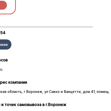
ы.
-54
онок
осов
ru
рес компании
ая область, г Воронеж, ул Сакко и Ванцетти, дом 41, помещ. 
 и точек самовывоза в г.Воронеж