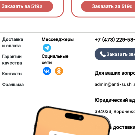
сливочного соуса и моцарелл
Заказать за
519
Заказать за
519
R
R
Доставка
Мессенджеры
+7 (473) 229-58
и оплата
Заказать зв
Социальные
Гарантии
сети
качества
Для ваших вопр
Контакты
admin@anti-sushi.
Франшиза
Юридический ад
394036, Воронежск
Работа доставки