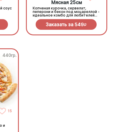
Мясная 25см
й соус
Копченая курочка, сервелат,
пеперони и бекон под моцареллой -
идеальное комбо для любителей
всего мясного!
Заказать за
549
R
440гр.
15
о и