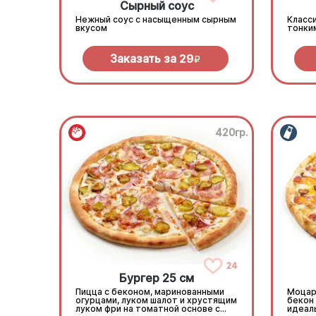
Сырный соус
Нежный соус с насыщенным сырным
Класси
вкусом
тонки
Заказать за
29
R
420гр.
24
Бургер 25 см
Пицца с беконом, маринованными
Моцар
огурцами, луком шалот и хрустящим
бекон 
луком фри на томатной основе с
идеаль