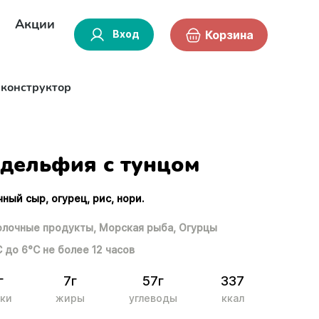
Акции
Вход
Корзина
-конструктор
дельфия с тунцом
чный сыр, огурец, рис, нори.
лочные продукты,
Морская рыба,
Огурцы
С до 6°С не более 12 часов
г
7г
57г
337
ки
жиры
углеводы
ккал