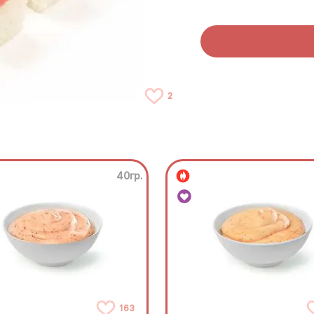
2
40гр.
163