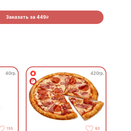
Заказать за
449
R
40гр.
420гр.
155
83