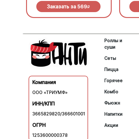
моцареллой.
Заказать за
569
R
Роллы и
суши
Сеты
Пицца
Горячее
Компания
Комбо
ООО «ТРИУМФ»
Фьюжн
ИНН/КПП
3665829820/366601001
Напитки
ОГРН
Акции
1253600000378