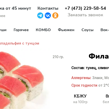
ка от 45 минут
Контакты
+7 (473) 229-58-54
Заказать звонок
нее
уши
Горячее
КОМБО
Фьюжен
Соусы
Вок
ладельфия с тунцом
Фила
210 гр.
Состав: тунец, сливо
Аллергены:
Злаки,
Мо
Срок годности
от 2°
КБЖУ
8
на 100гр
бел