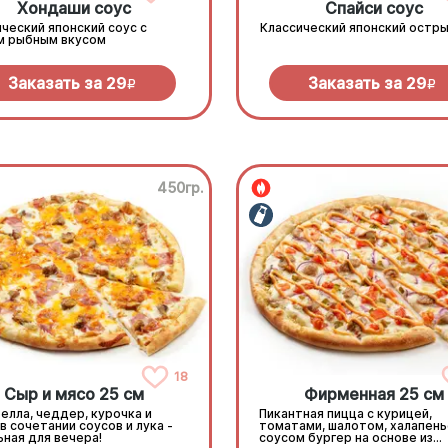
Хондаши соус
Спайси соус
ческий японский соус с
Классический японский остры
м рыбным вкусом
Заказать за
29
Заказать за
29
R
R
450гр.
18
Сыр и мясо 25 см
Фирменная 25 см
елла, чеддер, курочка и
Пикантная пицца с курицей,
в сочетании соусов и лука -
томатами, шалотом, халапень
ная для вечера!
соусом бургер на основе из