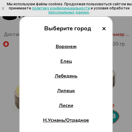
Мы используем файлы cookies. Продолжая пользоваться сайтом вы
X
принимаете
политику конфиденциальности
и условия обработки
персональных данных
.
×
Выберите город
Доставка в Воронеже
/
Роллы
/
Запеченные
/
Кальмар Хот
200 гр.
Воронеж
Елец
Лебедянь
Липецк
Лиски
Н.Усмань/Отрадное