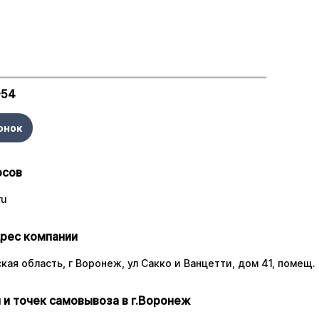
-54
онок
осов
ru
рес компании
ая область, г Воронеж, ул Сакко и Ванцетти, дом 41, помещ. 
 и точек самовывоза в г.Воронеж