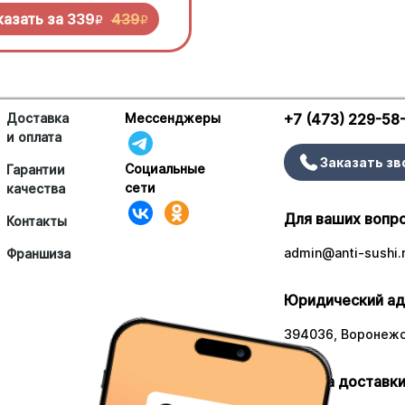
 попробовать!
казать за
339
439
R
R
Доставка
Мессенджеры
+7 (473) 229-58
и оплата
Заказать зв
Социальные
Гарантии
сети
качества
Для ваших вопр
Контакты
admin@anti-sushi.
Франшиза
Юридический ад
394036, Воронежск
Работа доставки