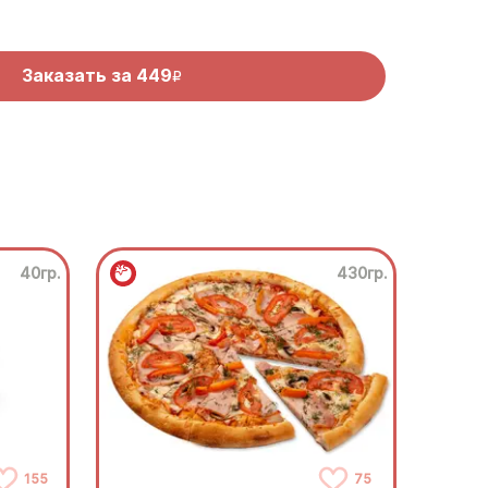
Заказать за
449
R
40гр.
430гр.
155
75