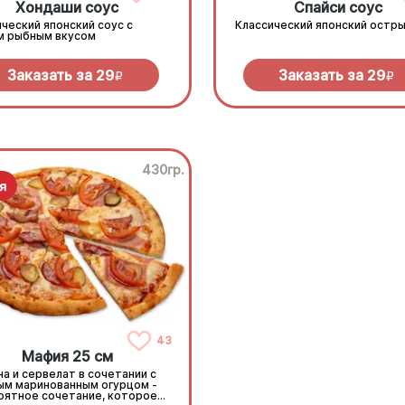
Хондаши соус
Спайси соус
ческий японский соус с
Классический японский остры
м рыбным вкусом
Заказать за
29
Заказать за
29
R
R
430гр.
43
Мафия 25 см
а и сервелат в сочетании с
ым маринованным огурцом -
оятное сочетание, которое