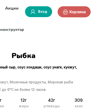
Акции
Вход
Корзина
-конструктор
Рыбка
чный сыр, соус хондаши, соус унаги, кунжут,
нжут,
Молочные продукты,
Морская рыба
С до 6°С не более 12 часов
г
12г
42г
309
ки
жиры
углеводы
ккал