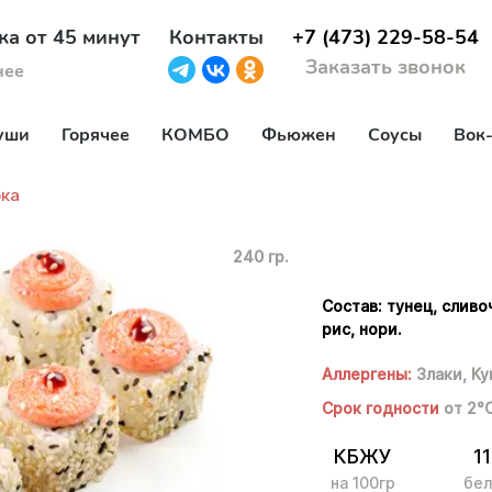
ка от 45 минут
Контакты
+7 (473) 229-58-54
Заказать звонок
нее
уши
Горячее
КОМБО
Фьюжен
Соусы
Вок
ка
240 гр.
Состав: тунец, сливо
рис, нори.
Аллергены:
Злаки,
Ку
Срок годности
от 2°
КБЖУ
11
на 100гр
бел