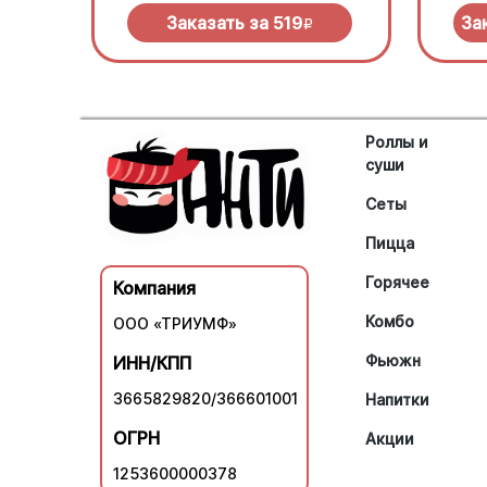
нужно
Заказать за
519
За
R
Роллы и
суши
Сеты
Пицца
Горячее
Компания
Комбо
ООО «ТРИУМФ»
Фьюжн
ИНН/КПП
3665829820/366601001
Напитки
ОГРН
Акции
1253600000378