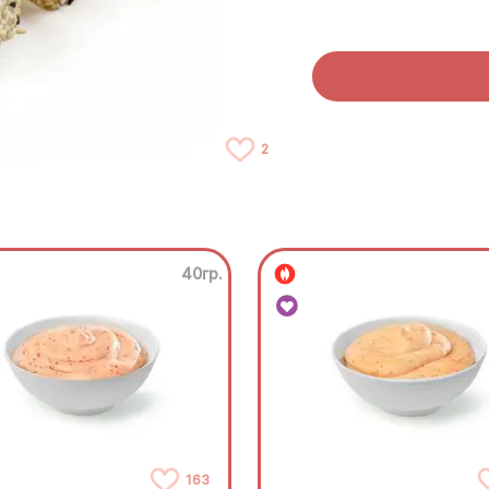
2
40гр.
163