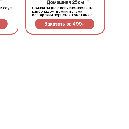
Домашняя 25см
й соус
Сочная пицца с копчёно-варёным
карбонадом, шампиньонами,
болгарским перцем и томатами с
зеленью под моцареллой
Заказать за
499
R