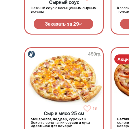
Сырный соус
Нежный соус с насыщенным сырным
Класси
вкусом
тонки
Заказать за
29
R
450гр.
18
Сыр и мясо 25 см
Моцарелла, чеддер, курочка и
Ветчин
бекон в сочетании соусов и лука -
солен
идеальная для вечера!
невер