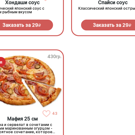
Хондаши соус
Спайси соус
ческий японский соус с
Классический японский остры
м рыбным вкусом
Заказать за
29
Заказать за
29
R
R
430гр.
43
Мафия 25 см
а и сервелат в сочетании с
ым маринованным огурцом -
оятное сочетание, которое