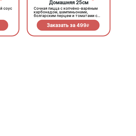
Домашняя 25см
й соус
Сочная пицца с копчёно-варёным
карбонадом, шампиньонами,
болгарским перцем и томатами с
зеленью под моцареллой
Заказать за
499
R