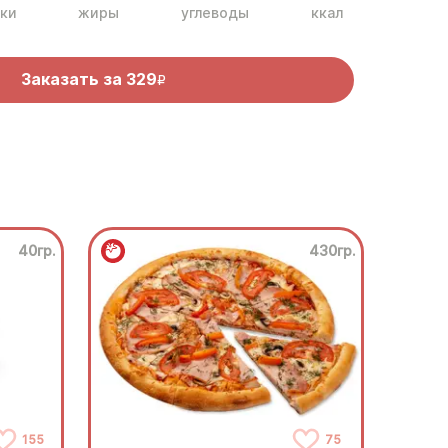
ки
жиры
углеводы
ккал
Заказать за
329
R
40гр.
430гр.
155
75