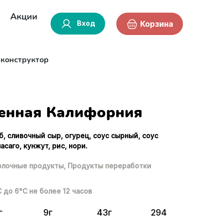
Акции
Вход
Корзина
-конструктор
енная Калифорния
б, сливочный сыр, огурец, соус сырный, соус
асаго, кунжут, рис, нори.
лочные продукты,
Продукты переработки
С до 6°С не более 12 часов
г
9г
43г
294