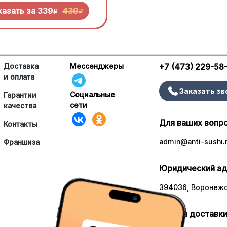
 попробовать!
казать за
339
439
R
R
Доставка
Мессенджеры
+7 (473) 229-58
и оплата
Заказать зв
Социальные
Гарантии
сети
качества
Для ваших вопр
Контакты
admin@anti-sushi.
Франшиза
Юридический ад
394036, Воронежск
Работа доставки