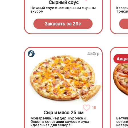
Сырный соус
Нежный соус с насыщенным сырным
Класси
вкусом
тонки
Заказать за
29
R
450гр.
18
Сыр и мясо 25 см
Моцарелла, чеддер, курочка и
Ветчин
бекон в сочетании соусов и лука -
солен
идеальная для вечера!
невер