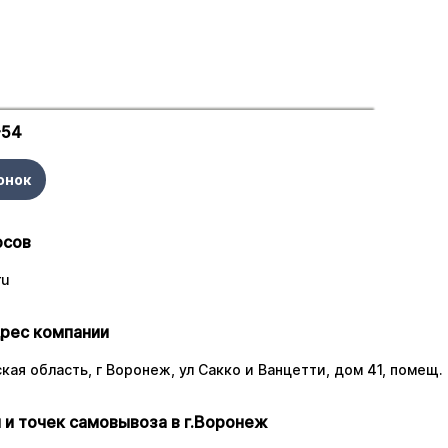
-54
онок
осов
ru
рес компании
ая область, г Воронеж, ул Сакко и Ванцетти, дом 41, помещ. 
 и точек самовывоза в г.Воронеж