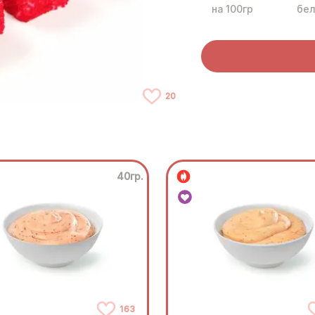
на 100гр
бел
20
40гр.
163