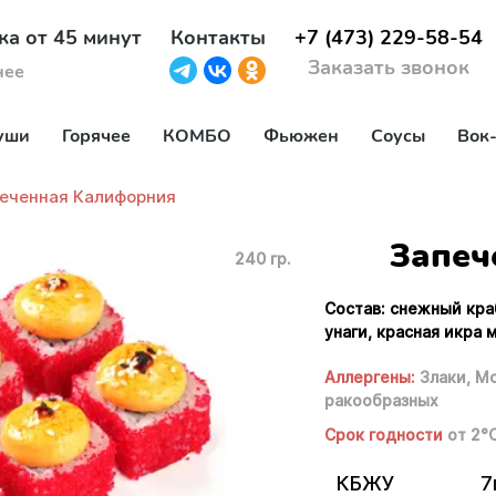
ка от 45 минут
Контакты
+7 (473) 229-58-54
Заказать звонок
нее
уши
Горячее
КОМБО
Фьюжен
Соусы
Вок
еченная Калифорния
Запеч
240 гр.
Состав: снежный кра
унаги, красная икра м
Аллергены:
Злаки,
Мо
ракообразных
Срок годности
от 2°
КБЖУ
7