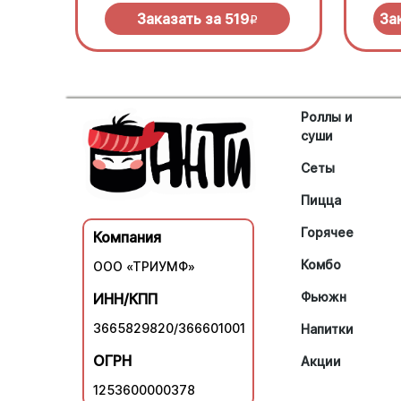
нужно
Заказать за
519
За
R
Роллы и
суши
Сеты
Пицца
Горячее
Компания
Комбо
ООО «ТРИУМФ»
Фьюжн
ИНН/КПП
3665829820/366601001
Напитки
ОГРН
Акции
1253600000378