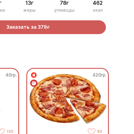
г
13г
78г
462
ки
жиры
углеводы
ккал
Заказать за
379
R
40гр.
420гр.
155
83