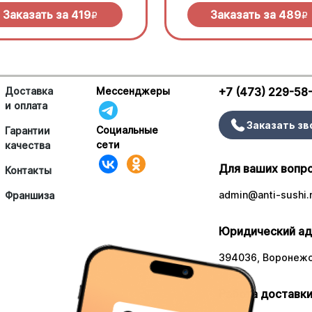
еллой
моцареллой
Заказать за
419
Заказать за
489
R
R
Доставка
Мессенджеры
+7 (473) 229-58
и оплата
Заказать зв
Социальные
Гарантии
сети
качества
Для ваших вопр
Контакты
admin@anti-sushi.
Франшиза
Юридический ад
394036, Воронежск
Работа доставки