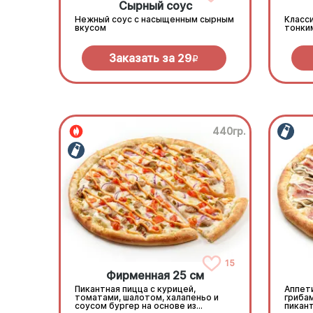
Сырный соус
Нежный соус с насыщенным сырным
Класси
вкусом
тонки
Заказать за
29
R
440гр.
15
Фирменная 25 см
Пикантная пицца с курицей,
Аппети
томатами, шалотом, халапеньо и
гриба
соусом бургер на основе из
пикан