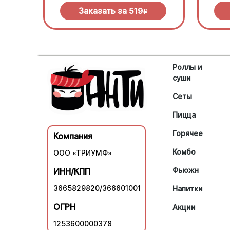
сливочного соуса и моцареллы.
моцар
Заказать за
519
R
Роллы и
суши
Сеты
Пицца
Горячее
Компания
Комбо
ООО «ТРИУМФ»
Фьюжн
ИНН/КПП
3665829820/366601001
Напитки
ОГРН
Акции
1253600000378