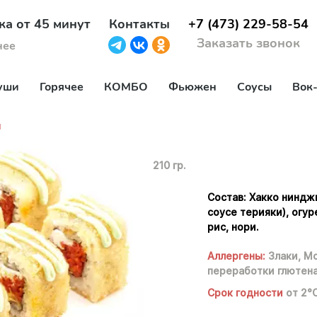
ка от 45 минут
Контакты
+7 (473) 229-58-54
Заказать звонок
нее
уши
Горячее
КОМБО
Фьюжен
Соусы
Вок
н
210 гр.
Состав: Хакко ниндж
соусе терияки), огур
рис, нори.
Аллергены:
Злаки,
Мо
переработки глютен
Срок годности
от 2°