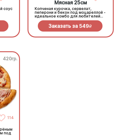
Мясная 25см
й соус
Копченая курочка, сервелат,
пеперони и бекон под моцареллой -
идеальное комбо для любителей
всего мясного!
Заказать за
549
R
420гр.
114
арёным
м под