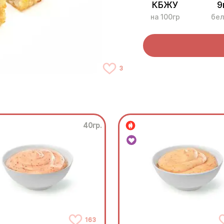
КБЖУ
9
на 100гр
бел
3
40гр.
163