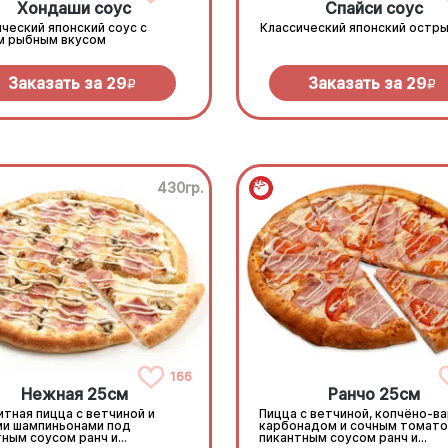
Хондаши соус
Спайси соус
ческий японский соус с
Классический японский остры
м рыбным вкусом
Заказать за
29
Заказать за
29
R
R
430гр.
166
Нежная 25см
Ранчо 25см
тная пицца с ветчиной и
Пицца с ветчиной, копчёно-в
ми шампиньонами под
карбонадом и сочным томато
тным соусом ранч и
пикантным соусом ранч и