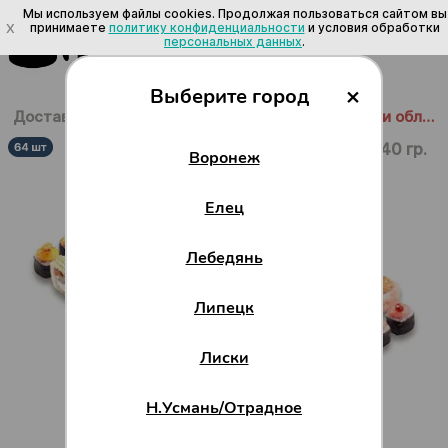
Мы используем файлы cookies. Продолжая пользоваться сайтом вы
X
принимаете
политику конфиденциальности
и условия обработки
персональных данных
.
×
Выберите город
Доставка в Воронеже
/
Сеты
/
56-64 шт
/
Палочки оближешь
1540 гр.
Воронеж
Елец
Лебедянь
Липецк
Лиски
Н.Усмань/Отрадное