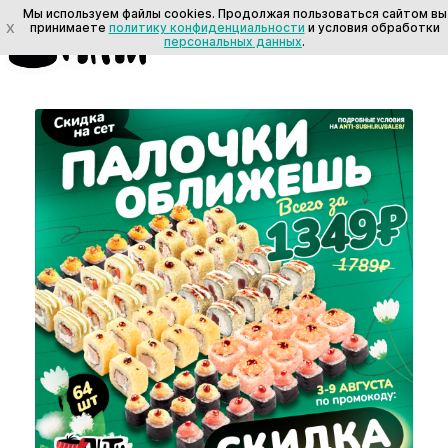
Мы используем файлы cookies. Продолжая пользоваться сайтом вы
Акции и скидки на роллы, суши и пиццу
X
принимаете
политику конфиденциальности
и условия обработки
в Хохле
персональных данных
.