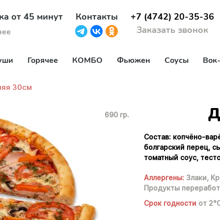
ка от 45 минут
Контакты
+7 (4742) 20-35-36
Заказать звонок
нее
уши
Горячее
КОМБО
Фьюжен
Соусы
Вок
яя 30см
Д
690 гр.
Состав: копчёно-вар
болгарский перец, с
томатный соус, тесто
Аллергены:
Злаки,
Кр
Продукты переработ
Срок годности
от 2°