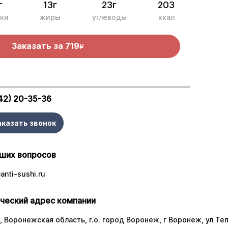
г
13г
23г
203
ки
жиры
углеводы
ккал
Заказать за
719
R
42) 20-35-36
аказать звонок
ших вопросов
nti-sushi.ru
ческий адрес компании
 Воронежская область, г.о. город Воронеж, г Воронеж, ул Тепл