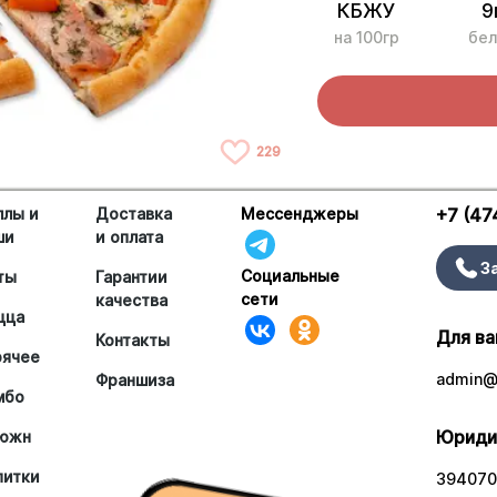
КБЖУ
9
на 100гр
бел
229
ллы и
Доставка
Мессенджеры
+7 (47
ши
и оплата
З
Социальные
ты
Гарантии
сети
качества
цца
Для ва
Контакты
рячее
admin@a
Франшиза
мбо
Юриди
южн
питки
394070,