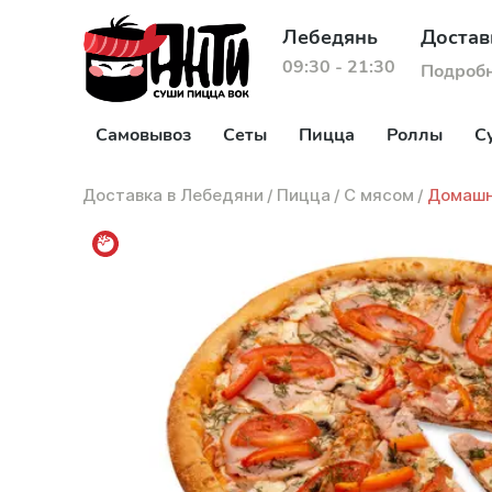
Лебедянь
Достав
09:30 - 21:30
Подроб
Самовывоз
Сеты
Пицца
Роллы
С
Доставка в Лебедяни
/
Пицца
/
С мясом
/
Домашн