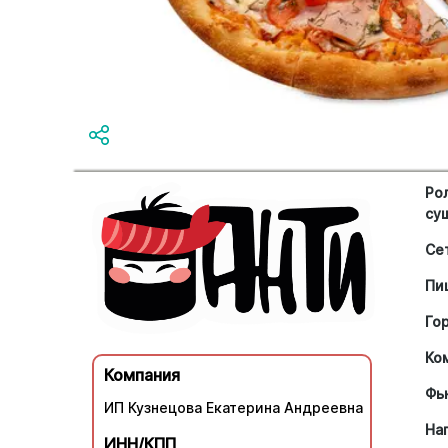
Ро
су
Се
Пи
Го
Ко
Компания
Фь
ИП Кузнецова Екатерина Андреевна
На
ИНН/КПП