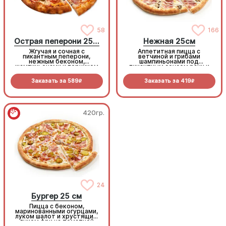
58
166
Острая пеперони 25cм
Нежная 25см
Жгучая и сочная с
Аппетитная пицца с
пикантным пеперони,
ветчиной и грибами
нежным беконом,
шампиньонами под
шампиньонами и перчиком
пикантным соусом ранч и
халапеньо под моцареллой
моцареллой
Заказать за
589
Заказать за
419
R
R
420гр.
420гр.
24
24
Бургер 25 см
Бургер 25 см
Пицца с беконом,
Пицца с беконом,
маринованными огурцами,
маринованными огурцами,
луком шалот и хрустящим
луком шалот и хрустящим
луком фри на томатной
луком фри на томатной