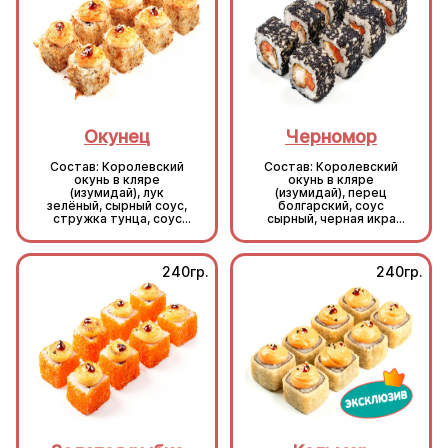
Окунец
Черномор
Состав: Королевский
Состав: Королевский
окунь в кляре
окунь в кляре
(изумидай), лук
(изумидай), перец
зелёный, сырный соус,
болгарский, соус
стружка тунца, соус
сырный, черная икра
унаги, кунжут, рис, нори.
масаго, рис, нори.
240гр.
240гр.