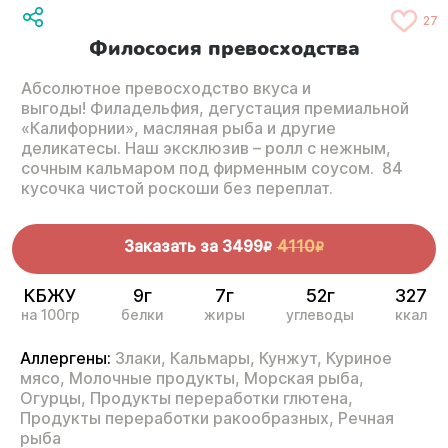
27
Филососия превосходства
Абсолютное превосходство вкуса и
выгоды! Филадельфия, дегустация премиальной
«Калифорнии», масляная рыба и другие
деликатесы. Наш эксклюзив – ролл с нежным,
сочным кальмаром под фирменным соусом. 84
кусочка чистой роскоши без переплат.
Заказать за
3499
4110
R
R
КБЖУ
9г
7г
52г
327
на 100гр
белки
жиры
углеводы
ккал
Аллергены:
Злаки,
Кальмары,
Кунжут,
Куриное
мясо,
Молочные продукты,
Морская рыба,
Огурцы,
Продукты переработки глютена,
Продукты переработки ракообразных,
Речная
рыба