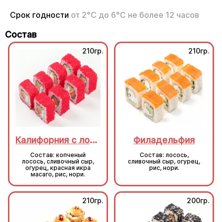
Срок годности
от 2°С до 6°С не более 12 часов
Состав
210гр.
210гр.
Калифорния с лососем
Филадельфия
Состав: копченый
Состав: лосось,
лосось, сливочный сыр,
сливочный сыр, огурец,
огурец, красная икра
рис, нори.
масаго, рис, нори.
210гр.
200гр.