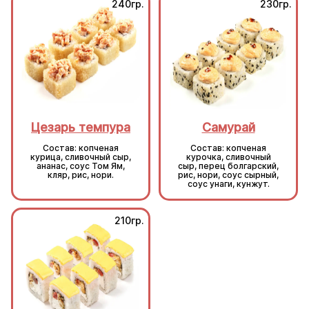
240гр.
230гр.
Цезарь темпура
Самурай
Состав: копченая
Состав: копченая
курица, сливочный сыр,
курочка, сливочный
ананас, соус Том Ям,
сыр, перец болгарский,
кляр, рис, нори.
рис, нори, соус сырный,
соус унаги, кунжут.
210гр.
210гр.