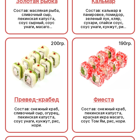
Золотая рыбка
Кальмар
Состав: масляная рыба,
Состав: кальмар в
сливочный сыр,
панировке, помидор,
пекинская капуста,
зеленый лук, кляр,
соус сырный, соус
сухари, спайси соус,
унаги, масаго
соус унаги, кунжут, рис,
оранжевая, кунжут, рис,
нори.
нори.
200гр.
190гр.
Превед-крабед
Фиеста
Состав: снежный краб,
Состав: снежный краб,
сливочный сыр, огурец,
пекинская капуста,
пекинская капуста,
красная икра масаго,
соус унаги, кунжут, рис,
соус Том Ям, рис, нори.
нори.