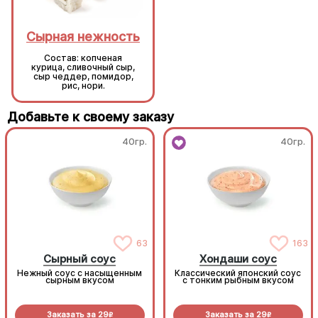
Сырная нежность
Сырная нежность
Состав: копченая
Состав: копченая
курица, сливочный сыр,
курица, сливочный сыр,
сыр чеддер, помидор,
сыр чеддер, помидор,
рис, нори.
рис, нори.
Добавьте к своему заказу
40гр.
40гр.
63
163
Сырный соус
Хондаши соус
Нежный соус с насыщенным
Классический японский соус
сырным вкусом
с тонким рыбным вкусом
Заказать за
29
Заказать за
29
R
R