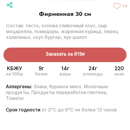
54
Фирменная 30 см
Состав: тесто, основа сливочный соус, сыр
моцарелла, помидоры, жаренная курица, перец
халапеньо, соус бургер, лук шалот.
Заказать за
819
R
КБЖУ
9г
14г
24г
220
на 100гр
белки
жиры
углеводы
ккал
Аллергены:
Злаки,
Куриное мясо,
Молочные
продукты,
Продукты переработки глютена,
Томаты
Срок годности
от 2°С до 6°С не более 12 часов