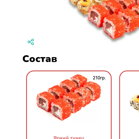
Состав
210гр.
Яркий тунец