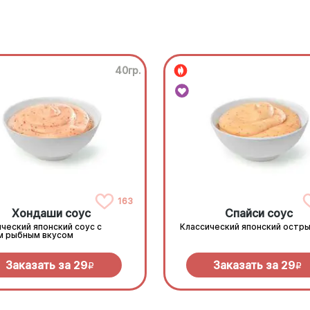
40гр.
163
Хондаши соус
Спайси соус
ческий японский соус с
Классический японский остры
м рыбным вкусом
Заказать за
29
Заказать за
29
R
R