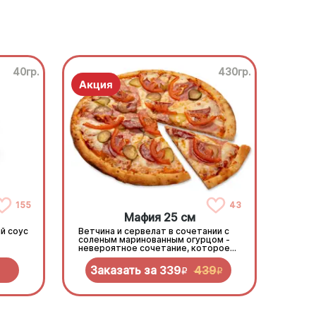
40гр.
430гр.
155
43
Мафия 25 см
й соус
Ветчина и сервелат в сочетании с
соленым маринованным огурцом -
невероятное сочетание, которое
нужно попробовать!
Заказать за
339
439
R
R