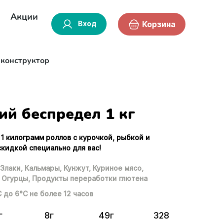
Акции
Вход
Корзина
-конструктор
ий беспредел 1 кг
 1 килограмм роллов с курочкой, рыбкой и
кидкой специально для вас!
Злаки,
Кальмары,
Кунжут,
Куриное мясо,
Огурцы,
Продукты переработки глютена
С до 6°С не более 12 часов
г
8г
49г
328