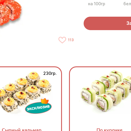
на 100гр
бел
З
113
230гр.
Сырный кальмар
По курочке