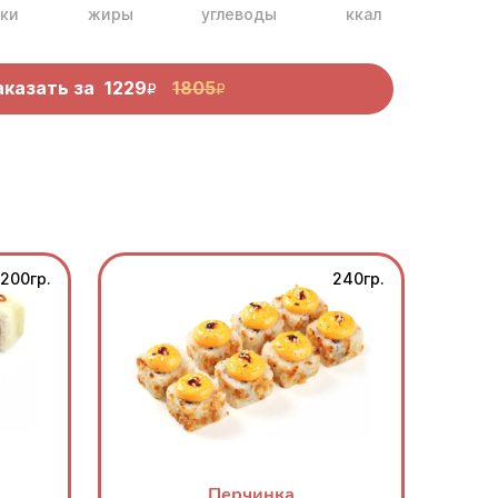
ки
жиры
углеводы
ккал
аказать за
1229
1805
R
R
200гр.
240гр.
Перчинка