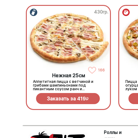
430гр.
166
Нежная 25см
Аппетитная пицца с ветчиной и
Пицца
грибами шампиньонами под
огурц
пикантным соусом ранч и
луком 
моцареллой
моцар
Заказать за
419
R
Роллы и