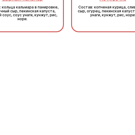
: кольца кальмара в панировке,
Состав: копченая курица, сл
чный сыр, пекинская капуста,
сыр, огурец, пекинская капуст
 соус, соус унаги, кунжут, рис,
унаги, кунжут, рис, нори
нори.