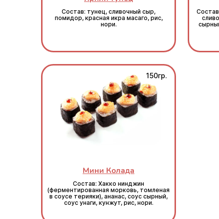
Состав: тунец, сливочный сыр,
Состав
помидор, красная икра масаго, рис,
сливо
нори.
сырный
150гр.
Мини Колада
Состав: Хакко нинджин
(ферментированная морковь, томленая
в соусе терияки), ананас, соус сырный,
соус унаги, кунжут, рис, нори.