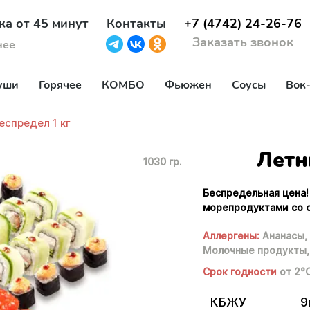
ка от 45 минут
Контакты
+7 (4742) 24-26-76
Заказать звонок
нее
уши
Горячее
КОМБО
Фьюжен
Соусы
Вок
еспредел 1 кг
Летн
1030 гр.
Беспредельная цена!
морепродуктами со с
Аллергены:
Ананасы,
Молочные продукты,
Срок годности
от 2°
КБЖУ
9