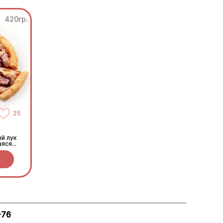
420гр.
25
й лук
аяся
 соус
-76