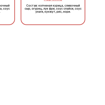
ивочный
Состав: копченая курица, сливочный
а, соус
сыр, огурец, лук фри, соус спайси, соус
.
унаги, кунжут, рис, нори.