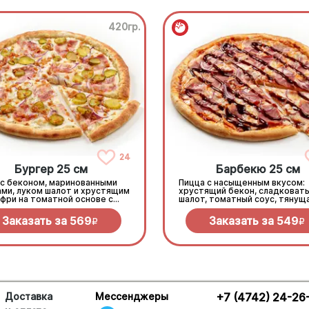
420гр.
24
Бургер 25 см
Барбекю 25 см
 с беконом, маринованными
Пицца с насыщенным вкусом:
ами, луком шалот и хрустящим
хрустящий бекон, сладковаты
фри на томатной основе с
шалот, томатный соус, тянущ
еллой.
моцарелла и дымный прянный
барбекю.
Заказать за
569
Заказать за
549
R
R
Доставка
Мессенджеры
+7 (4742) 24-26