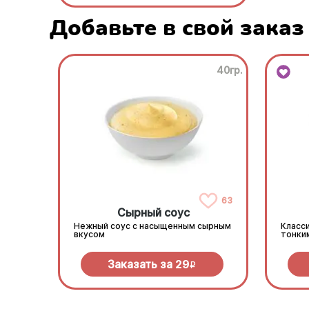
Добавьте в свой заказ
40гр.
63
Сырный соус
Нежный соус с насыщенным сырным
Класси
вкусом
тонки
Заказать за
29
R