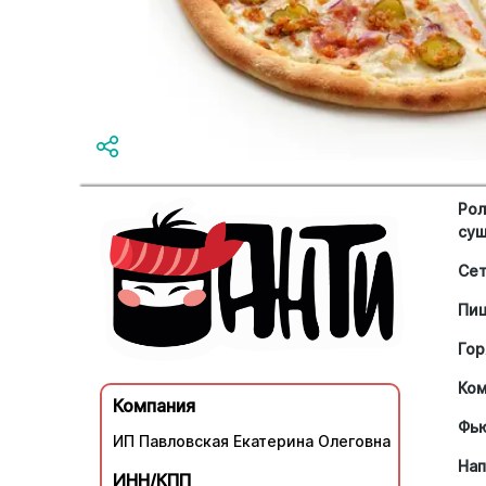
Рол
су
Се
Пи
Гор
Ко
Компания
Фь
ИП Павловская Екатерина Олеговна
Нап
ИНН/КПП