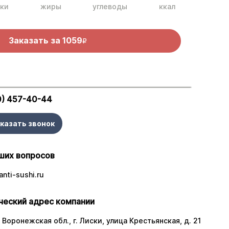
ки
жиры
углеводы
ккал
Заказать за
1059
R
0) 457-40-44
казать звонок
ших вопросов
nti-sushi.ru
еский адрес компании
 Воронежская обл., г. Лиски, улица Крестьянская, д. 21