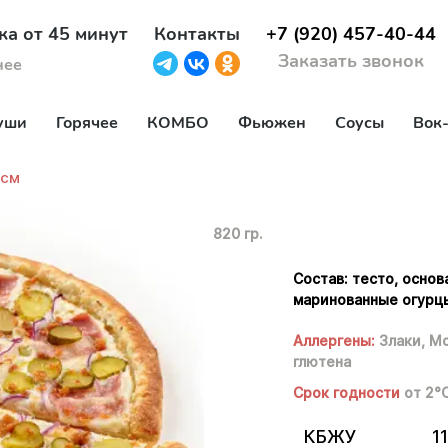
ка от 45 минут
Контакты
+7 (920) 457-40-44
Заказать звонок
нее
уши
Горячее
КОМБО
Фьюжен
Соусы
Вок
 см
820 гр.
Состав: тесто, основ
маринованные огурцы,
Аллергены:
Злаки,
Мо
глютена
Срок годности
от 2°
КБЖУ
11