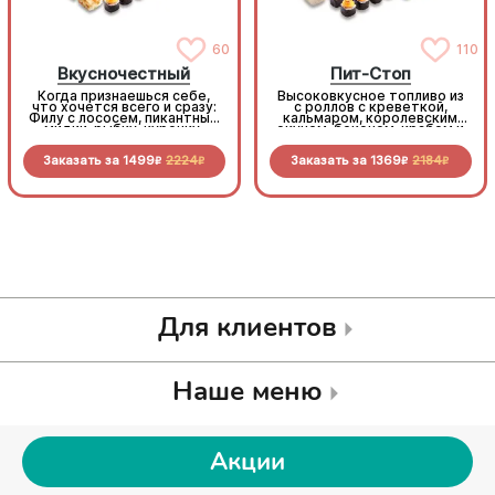
60
110
Вкусночестный
Пит-Стоп
Когда признаешься себе,
Высоковкусное топливо из
что хочется всего и сразу:
с роллов с креветкой,
Филу с лососем, пикантные
кальмаром, королевским
мидии, рыбку, курочку,
окунем, беконом, крабом и
бекон и морепродукты.
пикантными овощами.
Честно, вкусно, по очень
Заправься до полного!
Заказать за
1499
2224
Заказать за
1369
2184
выгодной цене
R
R
R
R
Для клиентов
Наше меню
Акции