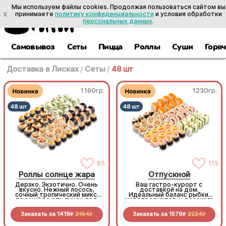
Мы используем файлы cookies. Продолжая пользоваться сайтом вы
X
принимаете
политику конфиденциальности
и условия обработки
персональных данных
.
Самовывоз
Сеты
Пицца
Роллы
Суши
Горя
Доставка в Лисках
/
Сеты
/
48 шт
1160гр.
1230гр.
85
115
Роллы солнце жара
Отпускной
Дерзко. Экзотично. Очень
Ваш гастро-курорт с
вкусно. Нежный лосось,
доставкой на дом.
сочный тропический микс,
Идеальный баланс рыбки,
тающий во рту тунец под
морепродуктов и дерзкого
горячим чеддером. Градус
летнего Лечо-ролла с
вкуса на максимуме!
беконом. Расслабьтесь и
Заказать за
1419
2164
Заказать за
1579
2224
отдыхайте, мы всё
R
R
R
R
приготовили!