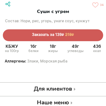
34
Суши с угрем
Состав: Нори, рис, угорь, унаги соус, кунжут
Заказать за
139
219
R
R
КБЖУ
16г
18г
49г
436
на 100гр
белки
жиры
углеводы
ккал
Аллергены:
Злаки,
Морская рыба
Для клиентов
Наше меню