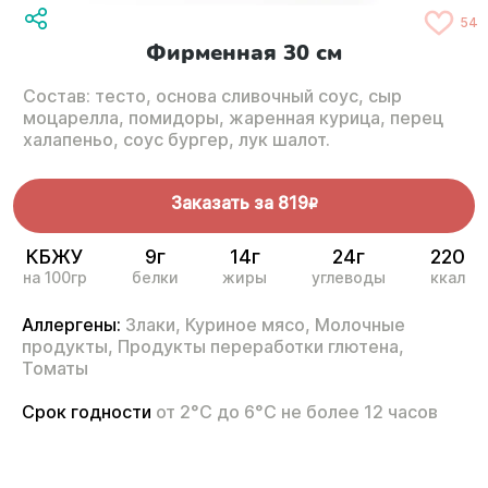
54
Фирменная 30 см
Состав: тесто, основа сливочный соус, сыр
моцарелла, помидоры, жаренная курица, перец
халапеньо, соус бургер, лук шалот.
Заказать за
819
R
КБЖУ
9г
14г
24г
220
на 100гр
белки
жиры
углеводы
ккал
Аллергены:
Злаки,
Куриное мясо,
Молочные
продукты,
Продукты переработки глютена,
Томаты
Срок годности
от 2°С до 6°С не более 12 часов