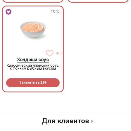
40гр.
40гр.
163
163
Хондаши соус
Хондаши соус
Классический японский соус
Классический японский соус
с тонким рыбным вкусом
с тонким рыбным вкусом
Заказать за
29
Заказать за
29
R
R
Для клиентов