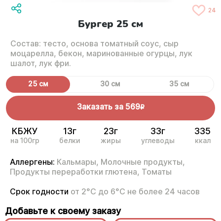
24
Бургер 25 см
Состав: тесто, основа томатный соус, сыр
моцарелла, бекон, маринованные огурцы, лук
шалот, лук фри.
25 см
30 см
35 см
Заказать за
569
R
КБЖУ
13г
23г
33г
335
на 100гр
белки
жиры
углеводы
ккал
Аллергены:
Кальмары,
Молочные продукты,
Продукты переработки глютена,
Томаты
Срок годности
от 2°С до 6°С не более 24 часов
Добавьте к своему заказу