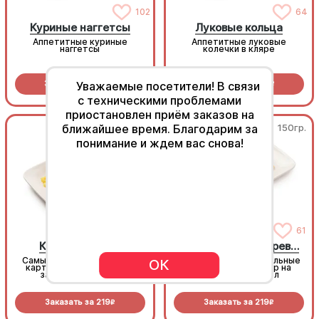
102
64
Куриные наггетсы
Луковые кольца
Аппетитные куриные
Аппетитные луковые
наггетсы
колечки в кляре
Заказать за
369
Заказать за
289
Уважаемые посетители! В связи
R
R
с техническими проблемами
приостановлен приём заказов на
ближайшее время. Благодарим за
150гр.
150гр.
понимание и ждем вас снова!
217
61
Картофель фри
Картофель по-деревенски
Самый популярный в мире
Золотистые картофельные
ОК
картофель, их пробовал
дольки, супер выбор на
заказать каждый!
праздничный стол
Заказать за
219
Заказать за
219
R
R