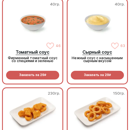
40гр.
40гр.
46
63
Томатный соус
Сырный соус
Фирменный томатный соус
Нежный соус с насыщенным
со специями и зеленью
сырным вкусом
Заказать за
29
Заказать за
29
R
R
230гр.
150гр.