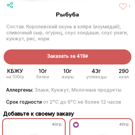
1
Рыбуба
Состав: Королевский окунь в кляре (изумидай),
сливочный сыр, огурец, соус хондаши, соус унаги,
кунжут, рис, нори.
Заказать за
419
R
КБЖУ
10г
10г
43г
290
на 100гр
белки
жиры
углеводы
ккал
Аллергены:
Злаки,
Кунжут,
Молочные продукты
Срок годности
от 2°С до 6°С не более 12 часов
Добавьте к своему заказу
40гр.
40гр.