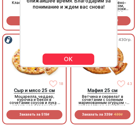
ближайшее время. Благодарим за
Классический японский
Сочная пицца с копчёно-
острый соус
варёным карбонадом,
понимание и ждем вас снова!
шампиньонами, болгарским
перцем и томатами с
зеленью под моцареллой
Заказать за
29
Заказать за
499
R
R
450гр.
430гр.
ОК
18
43
Сыр и мясо 25 см
Мафия 25 см
Моцарелла, чеддер,
Ветчина и сервелат в
курочка и бекон в
сочетании с соленым
сочетании соусов и лука -
маринованным огурцом -
идеальная для вечера!
невероятное сочетание,
которое нужно
попробовать!
Заказать за
519
Заказать за
339
439
R
R
R