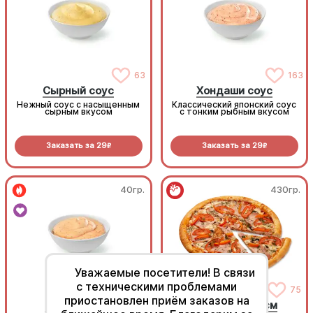
63
163
Сырный соус
Хондаши соус
Нежный соус с насыщенным
Классический японский соус
сырным вкусом
с тонким рыбным вкусом
Заказать за
29
Заказать за
29
R
R
40гр.
430гр.
Уважаемые посетители! В связи
с техническими проблемами
155
75
приостановлен приём заказов на
Спайси соус
Домашняя 25см