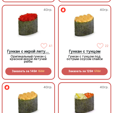
40гр.
40гр.
41
22
Гункан с икрой летучей рыбы
Гункан с тунцом
Оригинальный гункан с
Гункан с тунцом под
красной икрой летучей
острым соусом спайси
рыбы
Заказать за
149
159
Заказать за
129
179
R
R
R
R
40гр.
40гр.