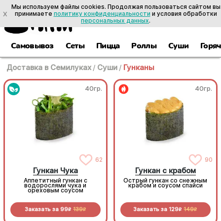
Мы используем файлы cookies. Продолжая пользоваться сайтом вы
X
принимаете
политику конфиденциальности
и условия обработки
персональных данных
.
Самовывоз
Сеты
Пицца
Роллы
Суши
Горя
Доставка в Семилуках
/
Суши
/
Гунканы
40гр.
40гр.
62
90
Гункан Чука
Гункан с крабом
Аппетитный гункан с
Острый гункан со снежным
водорослями чука и
крабом и соусом спайси
ореховым соусом
Заказать за
99
139
Заказать за
129
149
R
R
R
R