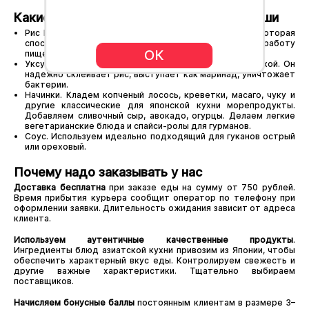
Какие компоненты используются для суши
Рис Nishiki. Полезный продукт, богатый клетчаткой, которая
способствует снижению веса и улучшает работу
ОК
пищеварительной системы.
Уксус Mitsukan с легким ароматом и приятной кислинкой. Он
надежно склеивает рис, выступает как маринад, уничтожает
бактерии.
Начинки. Кладем копченый лосось, креветки, масаго, чуку и
другие классические для японской кухни морепродукты.
Добавляем сливочный сыр, авокадо, огурцы. Делаем легкие
вегетарианские блюда и спайси-ролы для гурманов.
Соус. Используем идеально подходящий для гуканов острый
или ореховый.
Почему надо заказывать у нас
Доставка бесплатна
при заказе еды на сумму от 750 рублей.
Время прибытия курьера сообщит оператор по телефону при
оформлении заявки. Длительность ожидания зависит от адреса
клиента.
Используем аутентичные качественные продукты
.
Ингредиенты блюд азиатской кухни привозим из Японии, чтобы
обеспечить характерный вкус еды. Контролируем свежесть и
другие важные характеристики. Тщательно выбираем
поставщиков.
Начисляем бонусные баллы
постоянным клиентам в размере 3–