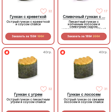
32
17
Гункан с креветкой
Сливочный гункан с копченым лососем
Острый гункан с креветкой
Пикантный гункан с
и соусом спайси
копченым лососем и
сливочным сыром,
украшенный нежной цедрой
лимона
Заказать за
159
199
Заказать за
189
209
R
R
R
R
40гр.
40гр.
32
31
Гункан с угрем
Гункан с лососем
Острый гункан с пикантным
Острый гункан со свежим
угрем и соусом спайси
лососем и соусом спайси