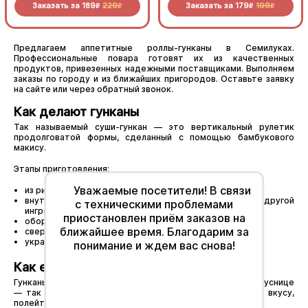
Заказать за
189
229
Заказать за
179
199
R
R
R
R
Предлагаем аппетитные роллы-гунканы в Семилуках.
Профессиональные повара готовят их из качественных
продуктов, привезенных надежными поставщиками. Выполняем
заказы по городу и из ближайших пригородов. Оставьте заявку
на сайте или через обратный звонок.
Как делают гунканы
Так называемый суши-гункан — это вертикальный рулетик
продолговатой формы, сделанный с помощью бамбукового
макису.
Этапы приготовления:
Уважаемые посетители! В связи
из риса вылепляют комок;
внутрь кладут начинку — краба, тунца, угря или другой
с техническими проблемами
ингредиент на выбор;
приостановлен приём заказов на
оборачивают в лист водоросли нори;
ближайшее время. Благодарим за
сверху поливают соусом;
украшают икрой или рыбой.
понимание и ждем вас снова!
Как едят такие роллы
Гунканы нельзя переворачивать и надолго оставлять в соуснице
— так ролл развалится. Положите имбирь и васаби по вкусу,
полейте верх закуски соевым соусом и ешьте.