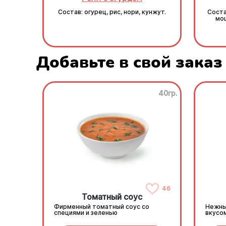
Состав: огурец, рис, нори, кунжут.
Соста
моц
Добавьте в свой заказ
40гр.
46
Томатный соус
Фирменный томатный соус со
Нежны
специями и зеленью
вкусо