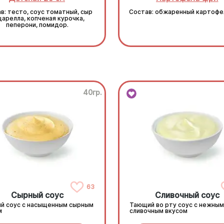
в: тесто, соус томатный, сыр
Состав: обжаренный картофе
арелла, копченая курочка,
пеперони, помидор.
40гр.
63
Сырный соус
Сливочный соус
й соус с насыщенным сырным
Тающий во рту соус с нежным
м
сливочным вкусом