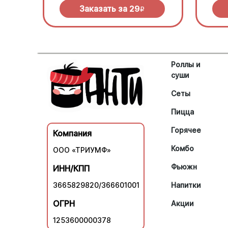
Заказать за
29
R
Роллы и
суши
Сеты
Пицца
Горячее
Компания
Комбо
ООО «ТРИУМФ»
Фьюжн
ИНН/КПП
3665829820/366601001
Напитки
ОГРН
Акции
1253600000378