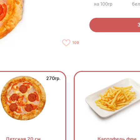
на 100гр
бел
109
270гр.
Детская 20 см
Картофель фри