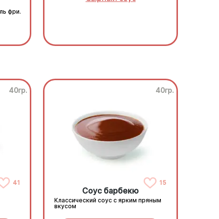
ль фри.
40гр.
40гр.
41
15
Соус барбекю
Классический соус с ярким пряным
вкусом