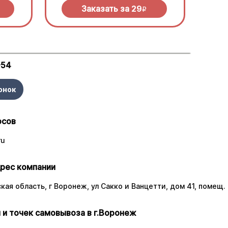
Заказать за
29
R
-54
онок
осов
ru
рес компании
ая область, г Воронеж, ул Сакко и Ванцетти, дом 41, помещ. 
 и точек самовывоза в г.Воронеж