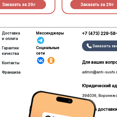
Заказать за
29
Заказать за
29
R
R
Доставка
Мессенджеры
+7 (473) 229-58
и оплата
Заказать зв
Социальные
Гарантии
сети
качества
Для ваших вопр
Контакты
admin@anti-sushi.
Франшиза
Юридический ад
394036, Воронежск
Работа доставки