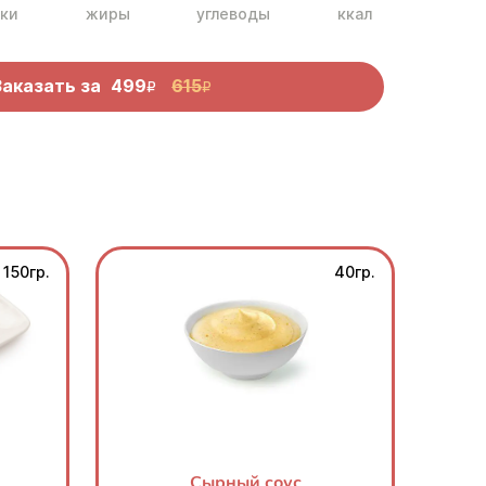
ки
жиры
углеводы
ккал
Заказать за
499
615
R
R
150гр.
40гр.
Сырный соус