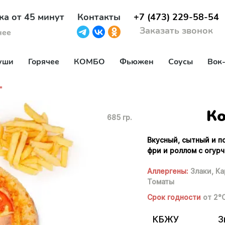
ка от 45 минут
Контакты
+7 (473) 229-58-54
Заказать звонок
нее
уши
Горячее
КОМБО
Фьюжен
Соусы
Вок
"
Ко
685 гр.
Вкусный, сытный и п
фри и роллом с огур
Аллергены:
Злаки,
Ка
Томаты
Срок годности
от 2°
КБЖУ
3