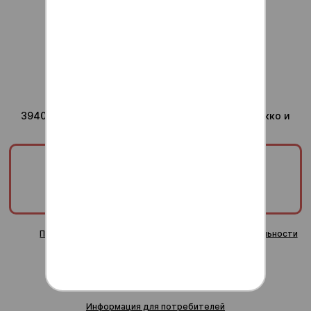
admin@anti-sushi.ru
г.Воронеж
Доставка ежедневно с
10:00 до 24:00
Юридический адрес компании
394036, Воронежская область, г Воронеж, ул Сакко и
Ванцетти, дом 41, помещ. 8/1
ООО «ТРИУМФ»
ИНН/КПП:
3665829820/366601001
ОГРН:
1253600000378
Публичная оферта
Политика конфиденциальности
Согласие на обработку персональных данных
Пользовательское соглашение
Информация для потребителей