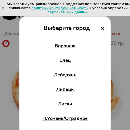
Мы используем файлы cookies. Продолжая пользоваться сайтом вы
X
принимаете
политику конфиденциальности
и условия обработки
персональных данных
.
×
Выберите город
Доставка в Воронеже
/
Пицца
/
Без мяса
/
Маргарита 35 см
830 гр.
Воронеж
Елец
Лебедянь
Липецк
Лиски
Н.Усмань/Отрадное