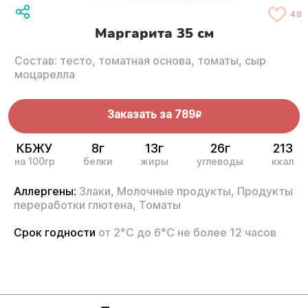
48
Маргарита 35 см
Состав: тесто, томатная основа, томаты, сыр
моцарелла
Заказать за
789
R
КБЖУ
8г
13г
26г
213
на 100гр
белки
жиры
углеводы
ккал
Аллергены:
Злаки,
Молочные продукты,
Продукты
переработки глютена,
Томаты
Срок годности
от 2°С до 6°С не более 12 часов