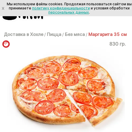
Мы используем файлы cookies. Продолжая пользоваться сайтом вы
X
принимаете
политику конфиденциальности
и условия обработки
персональных данных
.
Доставка в Хохле
/
Пицца
/
Без мяса
/
Маргарита 35 см
830 гр.