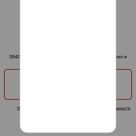
Для ваших вопросов
admin@anti-sushi.ru
г.Воронеж
Доставка ежедневно с
10:00 до 24:00
Юридический адрес компании
394036, Воронежская область, г Воронеж, ул Сакко и
Ванцетти, дом 41, помещ. 8/1
ООО «ТРИУМФ»
ИНН/КПП:
3665829820/366601001
ОГРН:
1253600000378
Публичная оферта
Политика конфиденциальности
Согласие на обработку персональных данных
Пользовательское соглашение