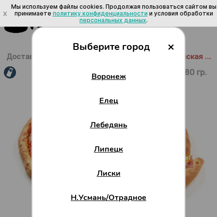
Мы используем файлы cookies. Продолжая пользоваться сайтом вы
X
принимаете
политику конфиденциальности
и условия обработки
персональных данных
.
×
Выберите город
Доставка в Воронеже
/
Пицца
/
С курицей
/
Гавайская 35 см
880 гр.
Воронеж
Елец
Лебедянь
Липецк
Лиски
Н.Усмань/Отрадное