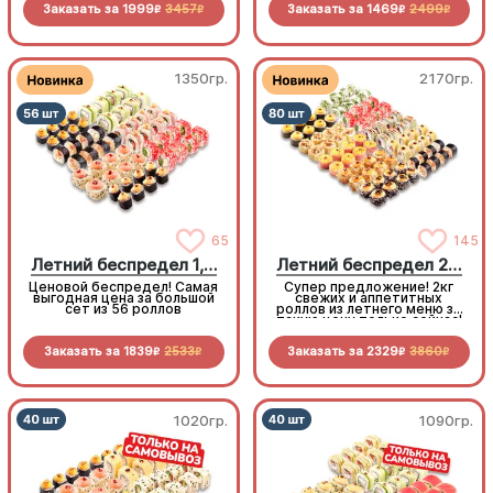
Заказать за
1999
3457
Заказать за
1469
2499
рыбу. Популярные начинки
кусочка филадельфии с
R
R
R
R
тоже здесь! 68 кусочков
тунцом, чтобы
чистой роскоши по
попробовать ещё один вкус
адекватной цене
1350гр.
2170гр.
65
145
Летний беспредел 1,5 кг
Летний беспредел 2 кг
Ценовой беспредел! Самая
Супер предложение! 2кг
выгодная цена за большой
свежих и аппетитных
сет из 56 роллов
роллов из летнего меню за
такую цену только сейчас!
Заказать за
1839
2533
Заказать за
2329
3860
R
R
R
R
1020гр.
1090гр.