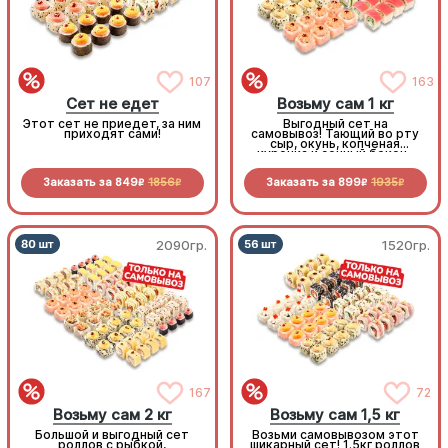
107
163
Сет не едет
Возьму сам 1 кг
Этот сет не приедет, за ним
Выгодный сет на
приходят сами!
самовывоз! Тающий во рту
сыр, окунь, копченая
курочка и сочный бекон-
стоит попробовать!
Заказать за
849
1856
Заказать за
899
1935
R
R
R
R
2090гр.
1520гр.
167
72
Возьму сам 2 кг
Возьму сам 1,5 кг
Большой и выгодный сет
Возьми самовывозом этот
роллов с рыбкой,
шикарный сет! 1.5кг роллов