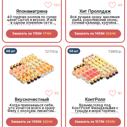
163
49
Японаматрена
Хит Проллдаж
40 горячих роллов по супер
Всё лучшее сразу: масляная
цене! Сытно и вкусно. И все
рыба, королевский окунь,
в одном огненном сете:
сочный кальмар, копченая
королевский окунь, сочный
курочка, пикантный бекон и
бекон, копченая курочка,
запеченный краб. Только
нежный краб, хрустящие
хиты среди роллов
Заказать за
1199
1715
Заказать за
1469
2224
овощи. Максимум вкуса,
R
R
R
R
минимум трат
1270гр.
1380гр.
60
81
Вкусночестный
КонтРолл
Когда признаешься себе,
Возьми голод под
что хочется всего и сразу:
КонтРолл! Филадельфия с
Филу с лососем, пикантные
тунцом и море горячих
мидии, рыбку, курочку,
хитов. Максимум начинки и
бекон и морепродукты.
вкуса по самой «вкусной»
Честно, вкусно, по очень
цене
Заказать за
1499
2224
Заказать за
1579
2533
выгодной цене
R
R
R
R