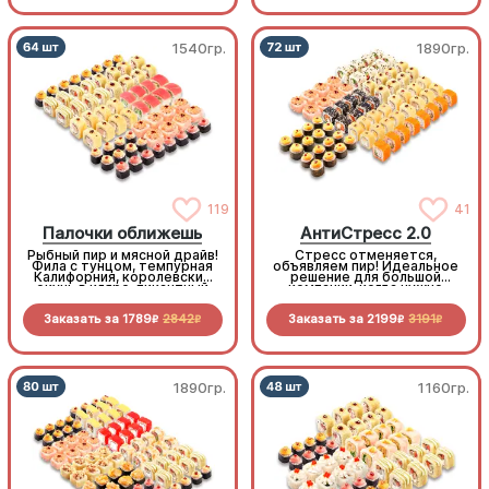
1540гр.
1890гр.
119
41
Палочки оближешь
АнтиСтресс 2.0
Рыбный пир и мясной драйв!
Стресс отменяется,
Фила с тунцом, темпурная
объявляем пир! Идеальное
Калифорния, королевский
решение для большой
окунь в кляре, пикантный
компании, когда нужно
бекон и копченая курочка,
много, вкусно и супер-
свежесть овощей и
выгодно
Заказать за
1789
2842
Заказать за
2199
3191
нежность морепродуктов.
R
R
R
R
1890гр.
1160гр.