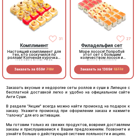
31
27
Комплимент
Филадельфия сет
Настоящий комплимент для
Море лосося! Попробуй
тех, кто соскучился по
этот сет с большим
роллам! Копченая курочка и
количеством лосося и
морепродукты для
тунца в начинке
невероятных вкусовых
ощущений.
Заказать за
659
718
Заказать за
1369
1377
R
R
R
R
Заказать вкусные и недорогие сеты роллов и суши в Липецке с
бесплатной доставкой легко и удобно на официальном сайте
Анти Суши.
В разделе "Акции" всегда можно найти промокод на подарок к
заказу. Укажите промокод при оформлении заказа и нажмите
"галочку" для его активации.
Мы готовим только из свежих продуктов, вовремя доставляем
заказы и прислушиваемся к Вашим предложениям. Позвоните и
узнайте больше о действующей системе лояльности и акциях.