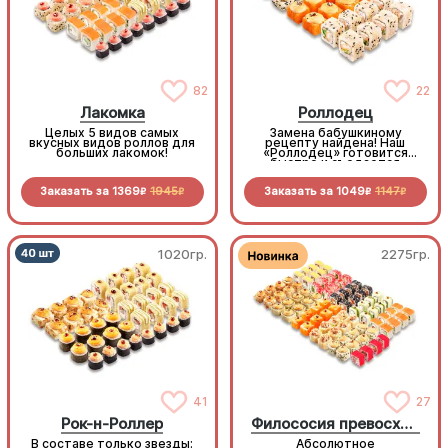
82
22
Лакомка
Роллодец
Целых 5 видов самых
Замена бабушкиному
вкусных видов роллов для
рецепту найдена! Наш
больших лакомок!
«Роллодец» готовится
быстро и съедается
мгновенно. Праздничное
настроение в каждом
Заказать за
1369
1945
Заказать за
1049
1147
кусочке без лишних хлопот
R
R
R
R
1020гр.
2275гр.
41
27
Рок-н-Роллер
Филососия превосходства
В составе только звезды:
Абсолютное