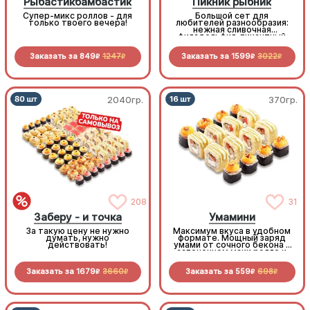
Рыбастикбамбастик
Пикник рыбник
Супер-микс роллов - для
Большой сет для
только твоего вечера!
любителей разнообразия:
нежная сливочная
филадельфия, пикантный
бекон, нежный лосось,
сытные мидии - лучшие
Заказать за
849
1247
Заказать за
1599
3022
роллы на любой вкус!
R
R
R
R
2040гр.
370гр.
208
31
Заберу - и точка
Умамини
За такую цену не нужно
Максимум вкуса в удобном
думать, нужно
формате. Мощный заряд
действовать!
умами от сочного бекона в
запеченном маки ролле и
королевского окуня в
золотистой темпуре
Заказать за
1679
3660
Заказать за
559
698
R
R
R
R