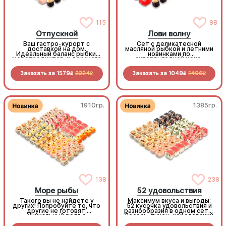
115
88
Отпускной
Лови волну
Ваш гастро-курорт с
Сет с деликатесной
доставкой на дом.
масляной рыбкой и летними
Идеальный баланс рыбки,
новинками по
морепродуктов и дерзкого
супервыгодной цене.
летнего Лечо-ролла с
беконом. Расслабьтесь и
Заказать за
1579
2224
Заказать за
1049
1406
отдыхайте, мы всё
R
R
R
R
приготовили!
1910гр.
1385гр.
138
238
Море рыбы
52 удовольствия
Такого вы не найдете у
Максимум вкуса и выгоды:
других! Попробуйте то, что
52 кусочка удовольствия и
другие не готовят:
разнообразия в одном сете.
уникальный ролл с
Лосось, тунец, королевский
кальмаром, пикантные
окунь, краб и курочка —
мидии, нежную масляную
плюс 4 дегустационных