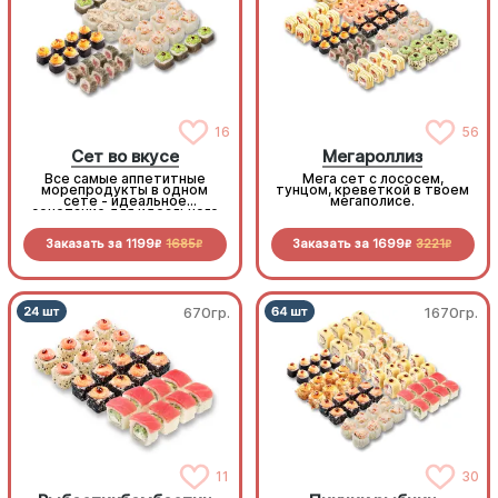
16
56
Сет во вкусе
Мегароллиз
Все самые аппетитные
Мега сет с лососем,
морепродукты в одном
тунцом, креветкой в твоем
сете - идеальное
мегаполисе.
сочетание для идеального
дня!
Заказать за
1199
1685
Заказать за
1699
3221
R
R
R
R
670гр.
1670гр.
11
30