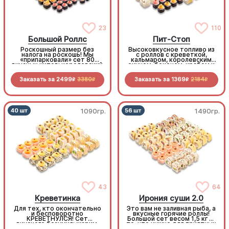
23
110
Большой Роллс
Пит-Стоп
Роскошный размер без
Высоковкусное топливо из
налога на роскошь! Мы
с роллов с креветкой,
«припарковали» сет 80
кальмаром, королевским
вкусных хитов: королевский
окунем, беконом, крабом и
окунь, сочный бекон,
пикантными овощами.
нежная курочка, снежный
Заправься до полного!
Заказать за
2499
3380
Заказать за
1369
2184
краб… список начинок
R
R
R
R
длинный, как лимузин.
1090гр.
1490гр.
43
64
Креветинка
Ирония суши 2.0
Для тех, кто окончательно
Это вам не заливная рыба, а
и бесповоротно
вкусные горячие роллы!
КРЕВЕТНУЛСЯ! Сет
Большой сет весом 1,5 кг —
вкусного безумия: жарим,
то, что нужно для приятных
печем и крутим любимый
весенних вечеров. И всё