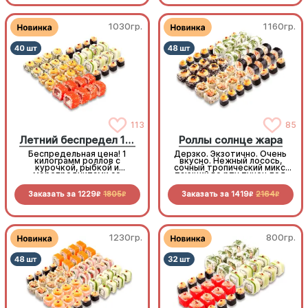
моментом
1030гр.
1160гр.
113
85
Летний беспредел 1 кг
Роллы солнце жара
Беспредельная цена! 1
Дерзко. Экзотично. Очень
килограмм роллов с
вкусно. Нежный лосось,
курочкой, рыбкой и
сочный тропический микс,
морепродуктами со
тающий во рту тунец под
скидкой специально для
горячим чеддером. Градус
вас!
вкуса на максимуме!
Заказать за
1229
1805
Заказать за
1419
2164
R
R
R
R
1230гр.
800гр.