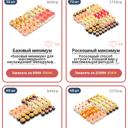
900гр.
1710гр.
130
66
Базовый минимум
Роскошный максимум
«Базовый минимум» для
Роскошный способ
максимального
устроить большой мир с
наслаждения! Филадельфия
максимальной выгодой. 72
тунец и горячие хиты: с
ролла с рыбкой, курочкой,
мидиями, королевским
беконом овощами и
окунем и крабом. Богатая
морепродуктами по
Заказать за
999
1566
Заказать за
2099
3081
палитра вкусов не оставит
отличной цене
R
R
R
R
шансов голоду
940гр.
1270гр.