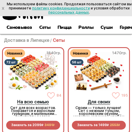
Мы используем файлы cookies. Продолжая пользоваться сайтом вы
X
принимаете
политику конфиденциальности
и условия обработки
персональных данных
.
Самовывоз
Сеты
Пицца
Роллы
Суши
Горя
Доставка в Липецке
/
Сеты
1840гр.
1470гр.
84
195
На всю семью
Для своих
Сет для всех возрастов.
Своим — только лучшее!
Понравится и взрослым
Сет с нежным тунцом,
гурманам, и маленьким
королевским окунем,
любителям роллов.
мидиями, курочкой, крабом
Разнообразные начинки,
и экзотическими фруктами.
яркие вкусы и нежные
Сытно, разнообразно и
Заказать за
2099
3491
Заказать за
1499
2553
сочетания. Безусловный хит
невероятно вкусно.
R
R
R
R
для большого застолья
Бросайте дела, собирайте
своих и наслаждайтесь