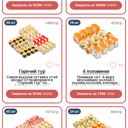
морепродукт. Лучшее
это по очень «вкусной»
Заказать за
1529
1915
Заказать за
1669
2483
средство от креветочной
цене.
R
R
R
R
недостаточности!
1480гр.
425гр.
52
40
Горячий тур
4 половинки
Самая вкусная путевка этой
Премиум сет: 4 вида
весны! Отправляемся в
вкуснейших роллов с
"Горячий тур" по
окунем лососем, копченой
популярным вкусам:
курицей и снежным крабом
запеченный кальмар,
хрустящий бекон, нежная
Заказать за
1619
2523
Заказать за
739
768
курочка и снежный краб.
R
R
R
R
Огромный, горячий и
неприлично выгодный сет
для большой компании
1010гр.
660гр.