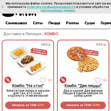
Мы используем файлы cookies. Продолжая пользоваться сайтом вы
X
принимаете
политику конфиденциальности
и условия обработки
персональных данных
.
Самовывоз
Сеты
Пицца
Роллы
Суши
Горя
Доставка в Липецке
/
КОМБО
580гр.
845гр.
48
162
Комбо: "На стол"
Комбо: "Две пиццы"
Аппетитная лапша и закуски
Два в одном! Две мясные
для тех, кто хочет
пиццы в одном наборе по
отдохнуть этим вечером!
супер цене!
Заказать за
729
917
Заказать за
769
1018
R
R
R
R