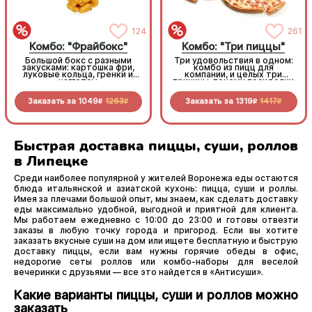
124
261
Комбо: "Фрайбокс"
Комбо: "Три пиццы"
Большой бокс с разными
Три удовольствия в одном:
закусками: картошка фри,
комбо из пицц для
луковые кольца, гренки и
компании, и целых три
наггетсы
причины, почему посиделки
вместе вкуснее!
Заказать за
1049
1263
Заказать за
1319
1417
R
R
R
R
Быстрая доставка пиццы, суши, роллов
в Липецке
Среди наиболее популярной у жителей Воронежа еды остаются
блюда итальянской и азиатской кухонь: пицца, суши и роллы.
Имея за плечами большой опыт, мы знаем, как сделать доставку
еды максимально удобной, выгодной и приятной для клиента.
Мы работаем ежедневно с 10:00 до 23:00 и готовы отвезти
заказы в любую точку города и пригород. Если вы хотите
заказать вкусные суши на дом или ищете бесплатную и быструю
доставку пиццы, если вам нужны горячие обеды в офис,
недорогие сеты роллов или комбо-наборы для веселой
вечеринки с друзьями — все это найдется в «Антисуши».
Какие варианты пиццы, суши и роллов можно
заказать