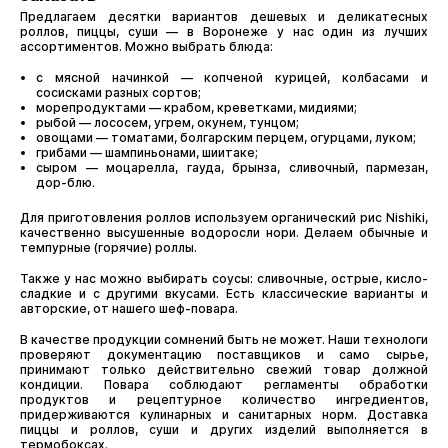
Предлагаем десятки вариантов дешевых и деликатесных
роллов, пиццы, суши — в Воронеже у нас один из лучших
ассортиментов. Можно выбрать блюда:
с мясной начинкой — копченой курицей, колбасами и
сосисками разных сортов;
морепродуктами — крабом, креветками, мидиями;
рыбой — лососем, угрем, окунем, тунцом;
овощами — томатами, болгарским перцем, огурцами, луком;
грибами — шампиньонами, шиитаке;
сыром — моцарелла, гауда, брынза, сливочный, пармезан,
дор-блю.
Для приготовления роллов используем органический рис Nishiki,
качественно высушенные водоросли нори. Делаем обычные и
темпурные (горячие) роллы.
Также у нас можно выбирать соусы: сливочные, острые, кисло-
сладкие и с другими вкусами. Есть классические варианты и
авторские, от нашего шеф-повара.
В качестве продукции сомнений быть не может. Наши технологи
проверяют документацию поставщиков и само сырье,
принимают только действительно свежий товар должной
кондиции. Повара соблюдают регламенты обработки
продуктов и рецептурное количество ингредиентов,
придерживаются кулинарных и санитарных норм. Доставка
пиццы и роллов, суши и других изделий выполняется в
термобоксах.