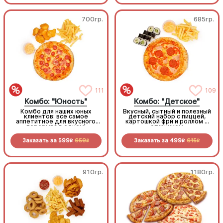
700гр.
685гр.
111
109
Комбо: "Юность"
Комбо: "Детское"
Комбо для наших юных
Вкусный, сытный и полезный
клиентов: все самое
детский набор с пиццей,
аппетитное для вкусного
картошкой фри и роллом с
перерыва в одном!
огурчиком
Заказать за
599
659
Заказать за
499
615
R
R
R
R
910гр.
1180гр.