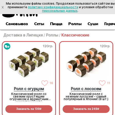
Мы используем файлы cookies. Продолжая пользоваться сайтом вы
X
принимаете
политику конфиденциальности
и условия обработки
персональных данных
.
Самовывоз
Сеты
Пицца
Роллы
Суши
Горя
Доставка в Липецке
/
Роллы
/
Классические
120гр.
120гр.
16
11
Ролл с огурцом
Ролл с лососем
Классический ролл со
Классический ролл с
свежим хрустящим
нежным лососем – самый
огурчиком и ароматным
популярный в Японии! (8 шт.)
кунжутом (8 шт.)
Заказать за
139
Заказать за
249
R
R