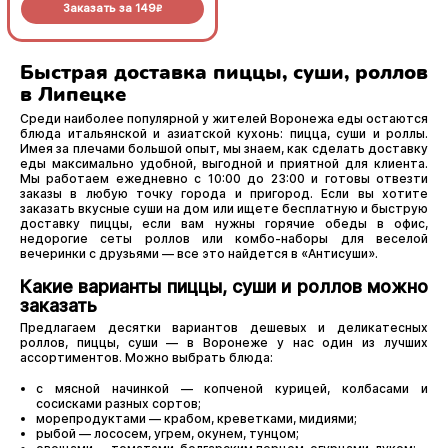
Заказать за
149
Заказать за
149
R
R
Быстрая доставка пиццы, суши, роллов
в Липецке
Среди наиболее популярной у жителей Воронежа еды остаются
блюда итальянской и азиатской кухонь: пицца, суши и роллы.
Имея за плечами большой опыт, мы знаем, как сделать доставку
еды максимально удобной, выгодной и приятной для клиента.
Мы работаем ежедневно с 10:00 до 23:00 и готовы отвезти
заказы в любую точку города и пригород. Если вы хотите
заказать вкусные суши на дом или ищете бесплатную и быструю
доставку пиццы, если вам нужны горячие обеды в офис,
недорогие сеты роллов или комбо-наборы для веселой
вечеринки с друзьями — все это найдется в «Антисуши».
Какие варианты пиццы, суши и роллов можно
заказать
Предлагаем десятки вариантов дешевых и деликатесных
роллов, пиццы, суши — в Воронеже у нас один из лучших
ассортиментов. Можно выбрать блюда:
с мясной начинкой — копченой курицей, колбасами и
сосисками разных сортов;
морепродуктами — крабом, креветками, мидиями;
рыбой — лососем, угрем, окунем, тунцом;