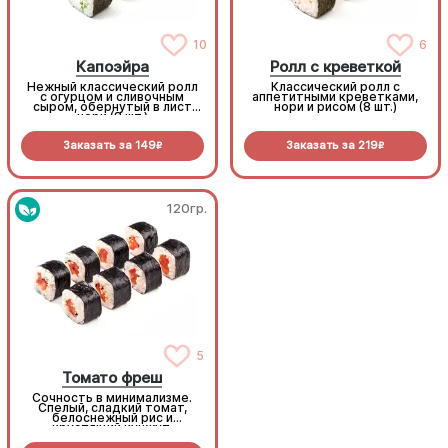
10
6
Капоэйра
Ролл с креветкой
Нежный классический ролл
Классический ролл с
с огурцом и сливочным
аппетитными креветками,
сыром, обернутый в лист
нори и рисом (8 шт.)
нори (8 шт.)
Заказать за
149
Заказать за
219
R
R
120гр.
120гр.
Томато фреш
5
Томато фреш
Сочность в минимализме.
Сочность в минимализме.
Спелый, сладкий томат,
Спелый, сладкий томат,
белоснежный рис и
белоснежный рис и
хрустящий кунжут.
хрустящий кунжут.
Легкость, которая
Легкость, которая
заряжает витаминами
заряжает витаминами