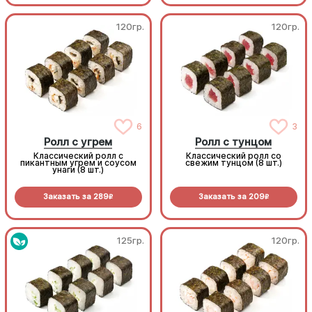
120гр.
120гр.
6
3
Ролл с угрем
Ролл с тунцом
Классический ролл с
Классический ролл со
пикантным угрем и соусом
свежим тунцом (8 шт.)
унаги (8 шт.)
Заказать за
289
Заказать за
209
R
R
125гр.
120гр.