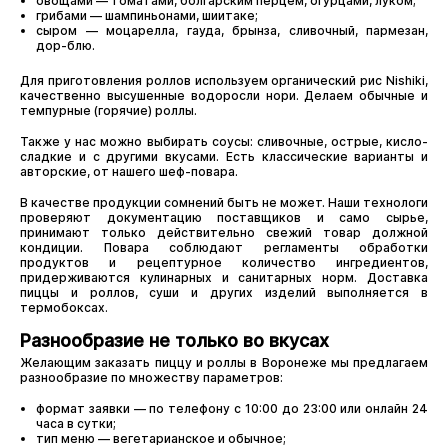
овощами — томатами, болгарским перцем, огурцами, луком;
грибами — шампиньонами, шиитаке;
сыром — моцарелла, гауда, брынза, сливочный, пармезан,
дор-блю.
Для приготовления роллов используем органический рис Nishiki,
качественно высушенные водоросли нори. Делаем обычные и
темпурные (горячие) роллы.
Также у нас можно выбирать соусы: сливочные, острые, кисло-
сладкие и с другими вкусами. Есть классические варианты и
авторские, от нашего шеф-повара.
В качестве продукции сомнений быть не может. Наши технологи
проверяют документацию поставщиков и само сырье,
принимают только действительно свежий товар должной
кондиции. Повара соблюдают регламенты обработки
продуктов и рецептурное количество ингредиентов,
придерживаются кулинарных и санитарных норм. Доставка
пиццы и роллов, суши и других изделий выполняется в
термобоксах.
Разнообразие не только во вкусах
Желающим заказать пиццу и роллы в Воронеже мы предлагаем
разнообразие по множеству параметров:
формат заявки — по телефону с 10:00 до 23:00 или онлайн 24
часа в сутки;
тип меню — вегетарианское и обычное;