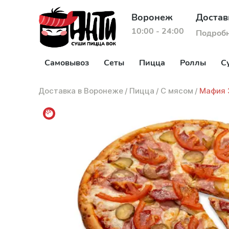
Воронеж
Достав
10:00 - 24:00
Подроб
Самовывоз
Сеты
Пицца
Роллы
С
Доставка в Воронеже
/
Пицца
/
С мясом
/
Мафия 