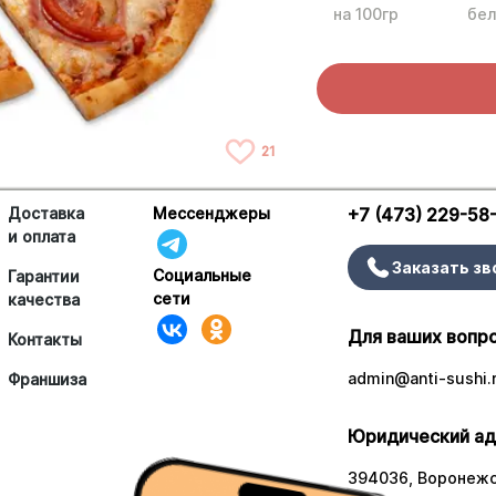
на 100гр
бел
21
Доставка
Мессенджеры
+7 (473) 229-58
и оплата
Заказать зв
Социальные
Гарантии
сети
качества
Для ваших вопр
Контакты
admin@anti-sushi.
Франшиза
Юридический ад
394036, Воронежск