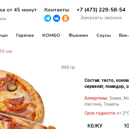
ка от 45 минут
Контакты
+7 (473) 229-58-54
Заказать звонок
нее
уши
Горячее
КОМБО
Фьюжен
Соусы
Вок
35 см
940 гр.
Состав: тесто, основ
сервелат, помидор, 
Аллергены:
Злаки,
Мо
глютена,
Томаты
Срок годности
от 2°
КБЖУ
1