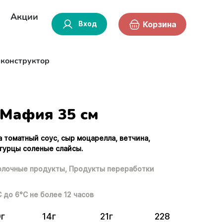
Акции
Вход
Корзина
-конструктор
Мафия 35 см
а томатный соус, сыр моцарелла, ветчина,
огурцы соленые слайсы.
лочные продукты,
Продукты переработки
С до 6°С не более 12 часов
0г
14г
21г
228