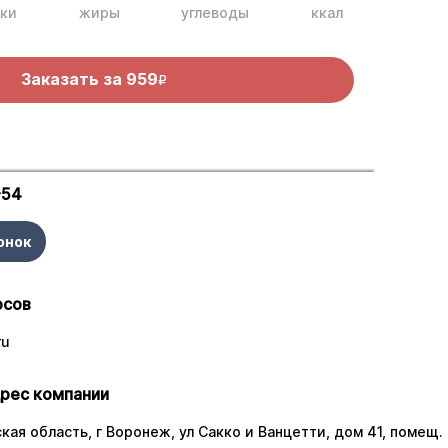
ки
жиры
углеводы
ккал
Заказать за
959
R
-54
онок
осов
ru
рес компании
ая область, г Воронеж, ул Сакко и Ванцетти, дом 41, помещ. 