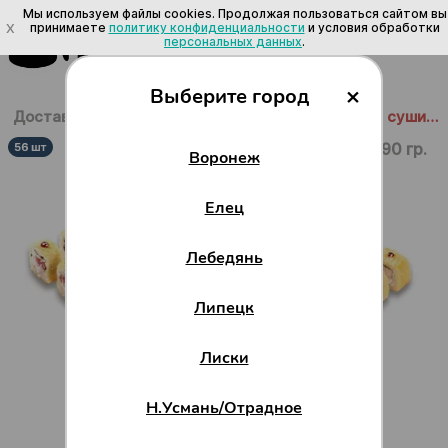
Мы используем файлы cookies. Продолжая пользоваться сайтом вы
X
принимаете
политику конфиденциальности
и условия обработки
персональных данных
.
×
Выберите город
Доставка в Воронеже
/
Сеты
/
56-64 шт
/
Ирония суши 2.0
1490 гр.
Воронеж
Елец
Лебедянь
Липецк
Лиски
Н.Усмань/Отрадное