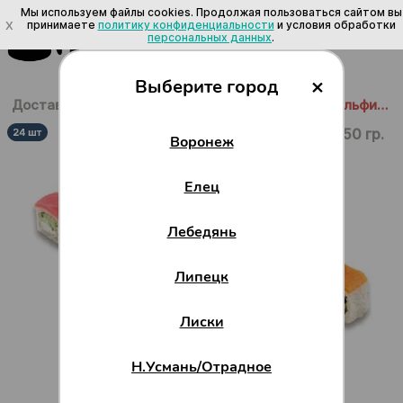
Мы используем файлы cookies. Продолжая пользоваться сайтом вы
X
принимаете
политику конфиденциальности
и условия обработки
персональных данных
.
×
Выберите город
Доставка в Воронеже
/
Сеты
/
16-32 шт
/
Филадельфия сет
650 гр.
Воронеж
Елец
Лебедянь
Липецк
Лиски
Н.Усмань/Отрадное