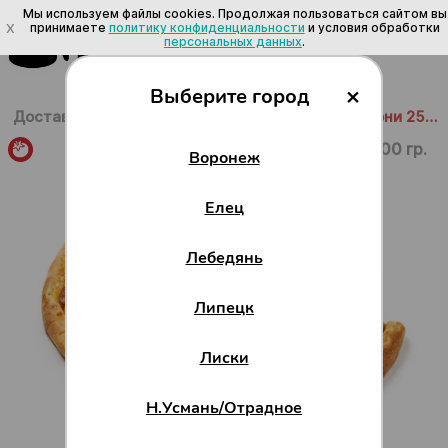
Мы используем файлы cookies. Продолжая пользоваться сайтом вы
X
принимаете
политику конфиденциальности
и условия обработки
персональных данных
.
×
Выберите город
Доставка в Воронеже
/
Пицца
/
С мясом
/
Пеперони 25 см
400 гр.
Воронеж
Елец
Лебедянь
Липецк
Лиски
Н.Усмань/Отрадное