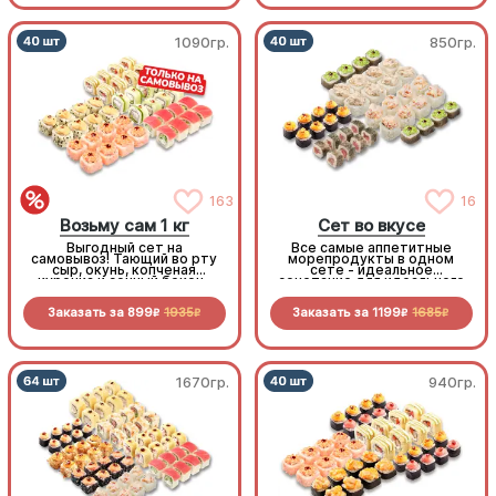
1090гр.
850гр.
163
16
Возьму сам 1 кг
Сет во вкусе
Выгодный сет на
Все самые аппетитные
самовывоз! Тающий во рту
морепродукты в одном
сыр, окунь, копченая
сете - идеальное
курочка и сочный бекон-
сочетание для идеального
стоит попробовать!
дня!
Заказать за
899
1935
Заказать за
1199
1685
R
R
R
R
1670гр.
940гр.