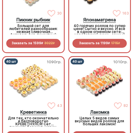
30
163
Пикник рыбник
Японаматрена
Большой сет для
40 горячих роллов по супер
любителей разнообразия:
цене! Сытно и вкусно. И все
нежная сливочная
в одном огненном сете:
филадельфия, пикантный
королевский окунь, сочный
бекон, нежный лосось,
бекон, копченая курочка,
сытные мидии - лучшие
нежный краб, хрустящие
Заказать за
1599
3022
Заказать за
1199
1715
роллы на любой вкус!
овощи. Максимум вкуса,
R
R
R
R
минимум трат
1090гр.
1010гр.
43
82
Креветинка
Лакомка
Для тех, кто окончательно
Целых 5 видов самых
и бесповоротно
вкусных видов роллов для
КРЕВЕТНУЛСЯ! Сет
больших лакомок!
вкусного безумия: жарим,
печем и крутим любимый
морепродукт. Лучшее