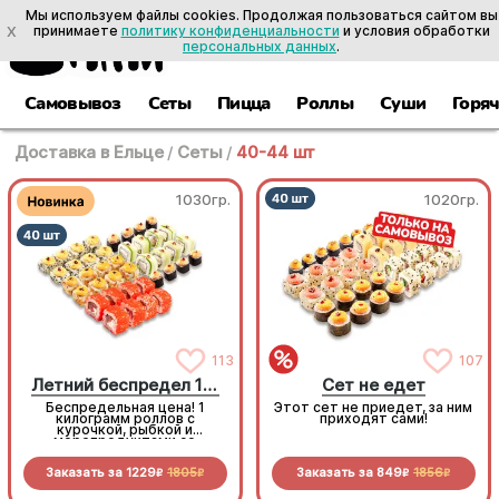
Мы используем файлы cookies. Продолжая пользоваться сайтом вы
X
принимаете
политику конфиденциальности
и условия обработки
персональных данных
.
Самовывоз
Сеты
Пицца
Роллы
Суши
Горя
Доставка в Ельце
/
Сеты
/
40-44 шт
1030гр.
1020гр.
113
107
Летний беспредел 1 кг
Сет не едет
Беспредельная цена! 1
Этот сет не приедет, за ним
килограмм роллов с
приходят сами!
курочкой, рыбкой и
морепродуктами со
скидкой специально для
вас!
Заказать за
1229
1805
Заказать за
849
1856
R
R
R
R