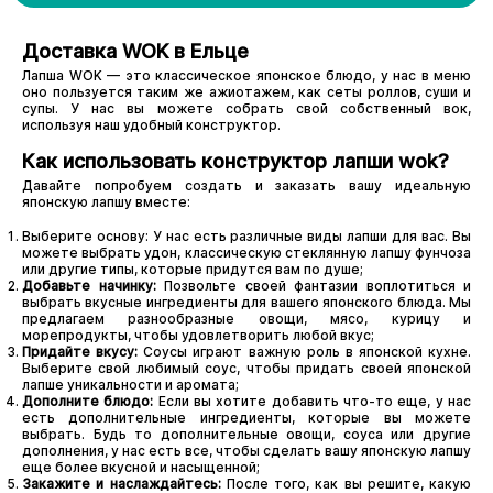
Доставка WOK в Ельце
Лапша WOK — это классическое японское блюдо, у нас в меню
оно пользуется таким же ажиотажем, как сеты роллов, суши и
супы. У нас вы можете собрать свой собственный вок,
используя наш удобный конструктор.
Как использовать конструктор лапши wok?
Давайте попробуем создать и заказать вашу идеальную
японскую лапшу вместе:
Выберите основу: У нас есть различные виды лапши для вас. Вы
можете выбрать удон, классическую стеклянную лапшу фунчоза
или другие типы, которые придутся вам по душе;
Добавьте начинку:
Позвольте своей фантазии воплотиться и
выбрать вкусные ингредиенты для вашего японского блюда. Мы
предлагаем разнообразные овощи, мясо, курицу и
морепродукты, чтобы удовлетворить любой вкус;
Придайте вкусу:
Соусы играют важную роль в японской кухне.
Выберите свой любимый соус, чтобы придать своей японской
лапше уникальности и аромата;
Дополните блюдо:
Если вы хотите добавить что-то еще, у нас
есть дополнительные ингредиенты, которые вы можете
выбрать. Будь то дополнительные овощи, соуса или другие
дополнения, у нас есть все, чтобы сделать вашу японскую лапшу
еще более вкусной и насыщенной;
Закажите и наслаждайтесь:
После того, как вы решите, какую