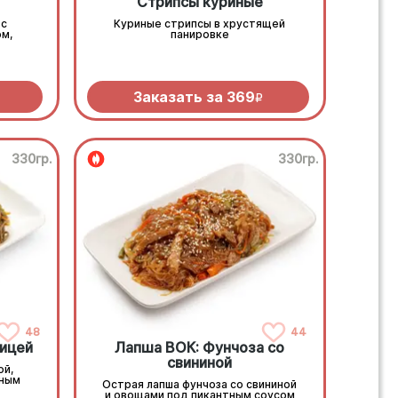
Стрипсы куриные
 с
Куриные стрипсы в хрустящей
м,
панировке
Заказать за
369
R
330гр.
330гр.
48
44
рицей
Лапша ВОК: Фунчоза со
свининой
ой,
нным
Острая лапша фунчоза со свининой
и овощами под пикантным соусом