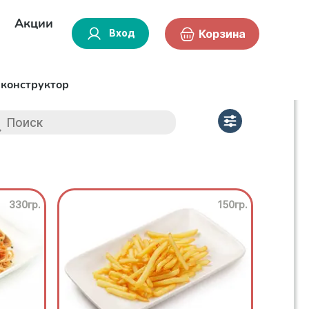
Акции
Вход
Корзина
-конструктор
330гр.
150гр.