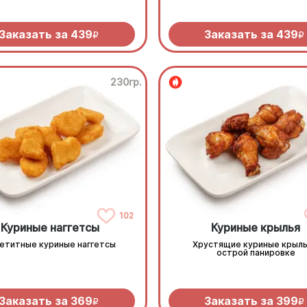
Заказать за
439
Заказать за
439
R
R
230гр.
102
Куриные наггетсы
Куриные крылья
етитные куриные наггетсы
Хрустящие куриные крыль
острой панировке
Заказать за
369
Заказать за
399
R
R