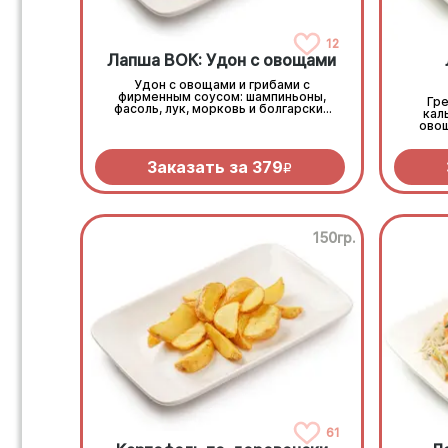
12
Лапша ВОК: Удон с овощами
Удон с овощами и грибами с
фирменным соусом: шампиньоны,
Гре
фасоль, лук, морковь и болгарский
кал
перец
ово
Заказать за
379
R
150гр.
61