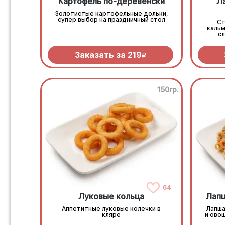
Картофель по-деревенски
Л
Золотистые картофельные дольки,
супер выбор на праздничный стол
Ст
каль
с
Заказать за
219
R
150гр.
64
Луковые кольца
Лапш
Аппетитные луковые колечки в
Лапша
кляре
и ово