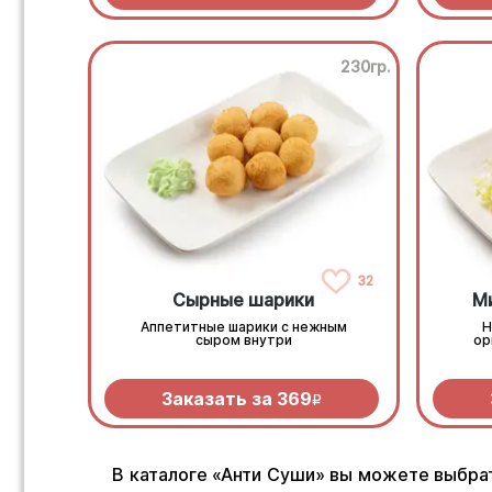
230гр.
32
Сырные шарики
М
Аппетитные шарики с нежным
Н
сыром внутри
ор
Заказать за
369
R
В каталоге «Анти Суши» вы можете выбрать