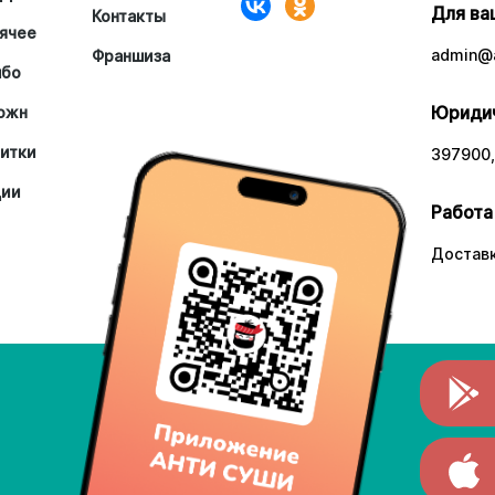
Для ва
Контакты
ячее
admin@a
Франшиза
мбо
Юридич
южн
итки
397900,
ции
Работа
Доставк