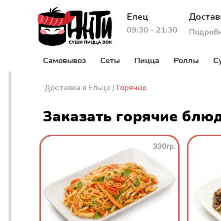
Елец
Достав
09:30 - 21:30
Подроб
Самовывоз
Сеты
Пицца
Роллы
С
Доставка в Ельце
/
Горячее
Заказать горячие блюд
330гр.