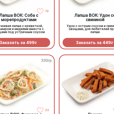
19
Лапша ВОК: Соба с
Лапша ВОК: Удон с
морепродуктами
свининой
чневая лапша с креветкой,
Удон с острым соусом и свин
ьмаром и мидиями вместе с
овощами, для любителей пр
щами под устричным соусом
лапши
Заказать за
499
Заказать за
449
R
R
330гр.
23