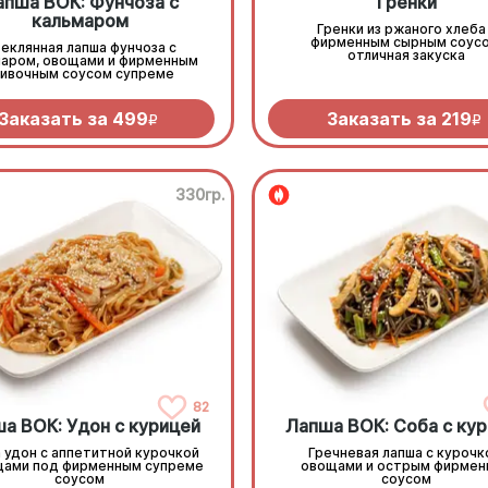
апша ВОК: Фунчоза с
Гренки
кальмаром
Гренки из ржаного хлеба
фирменным сырным соусо
еклянная лапша фунчоза с
отличная закуска
маром, овощами и фирменным
ливочным соусом супреме
Заказать за
499
Заказать за
219
R
R
330гр.
82
а ВОК: Удон с курицей
Лапша ВОК: Соба с ку
 удон с аппетитной курочкой
Гречневая лапша с курочк
щами под фирменным супреме
овощами и острым фирме
соусом
соусом