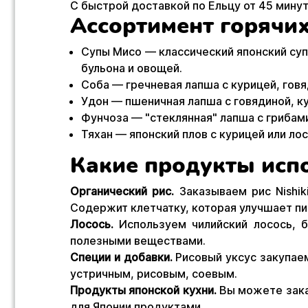
С быстрой доставкой по Ельцу от 45 мин
Ассортимент горячих
Супы Мисо — классический японский суп
бульона и овощей.
Соба — гречневая лапша с курицей, гов
Удон — пшеничная лапша с говядиной, к
Фунчоза — "стеклянная" лапша с грибам
Тяхан — японский плов с курицей или ло
Какие продукты исп
Органический рис.
Заказываем рис Nishik
Содержит клетчатку, которая улучшает п
Лосось.
Используем чилийский лосось, 
полезными веществами.
Специи и добавки.
Рисовый уксус закупаем
устричным, рисовым, соевым.
Продукты японской кухни.
Вы можете зака
для Японии продуктами.