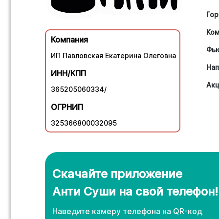
Гор
Ко
Компания
Фь
ИП Павловская Екатерина Олеговна
Нап
ИНН/КПП
Ак
365205060334/
ОГРНИП
325366800032095
Скачайте приложение
Анти Суши на свой телефон!
Наведите камеру телефона нa QR-код