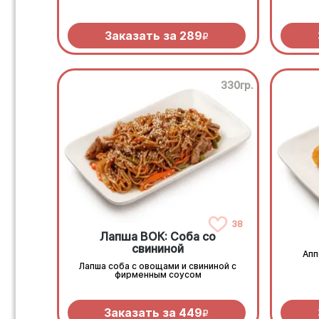
Заказать за
289
R
330гр.
38
Лапша ВОК: Соба со
свининой
Апп
Лапша соба с овощами и свининой с
фирменным соусом
Заказать за
449
R