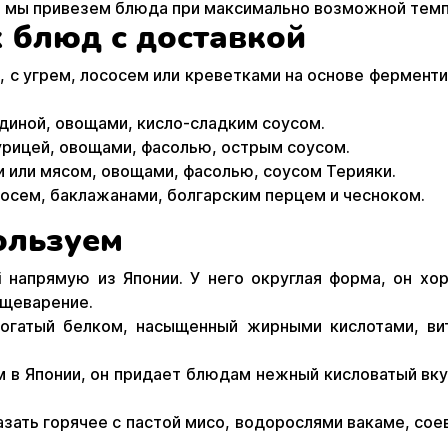
ут мы привезем блюда при максимально возможной темп
 блюд с доставкой
, с угрем, лососем или креветками на основе ферменти
ядиной, овощами, кисло-сладким соусом.
урицей, овощами, фасолью, острым соусом.
и или мясом, овощами, фасолью, соусом Терияки.
сосем, баклажанами, болгарским перцем и чесноком.
ользуем
i напрямую из Японии. У него округлая форма, он хо
ищеварение.
богатый белком, насыщенный жирными кислотами, ви
 в Японии, он придает блюдам нежный кисловатый вкус
зать горячее с пастой мисо, водорослями вакаме, со