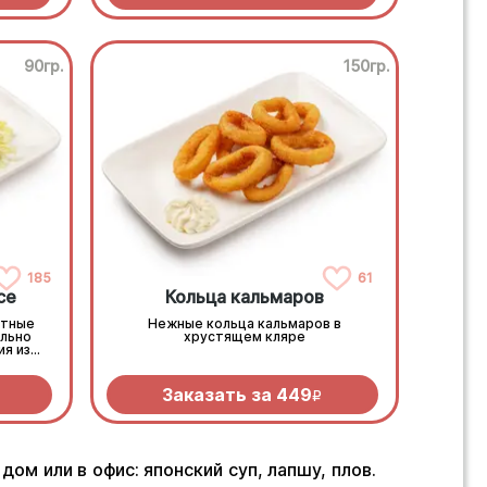
90гр.
150гр.
185
61
се
Кольца кальмаров
нтные
Нежные кольца кальмаров в
ально
хрустящем кляре
я из 3
Заказать за
449
R
ом или в офис: японский суп, лапшу, плов.