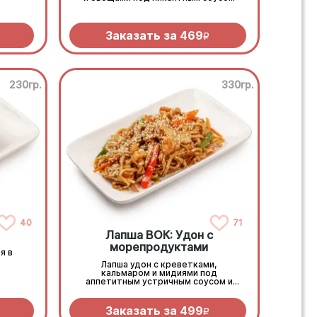
Заказать за
469
R
230гр.
330гр.
40
71
Лапша ВОК: Удон с
морепродуктами
я в
Лапша удон с креветками,
кальмаром и мидиями под
аппетитным устричным соусом и
овощами
Заказать за
499
R