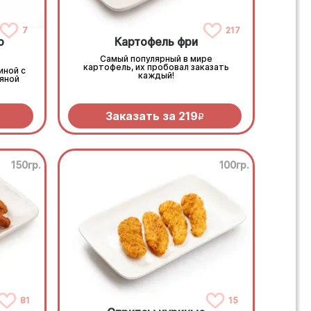
7
217
о
Картофель фри
Самый популярный в мире
картофель, их пробовал заказать
иной с
каждый!
яной
Заказать за
219
R
150гр.
100гр.
81
15