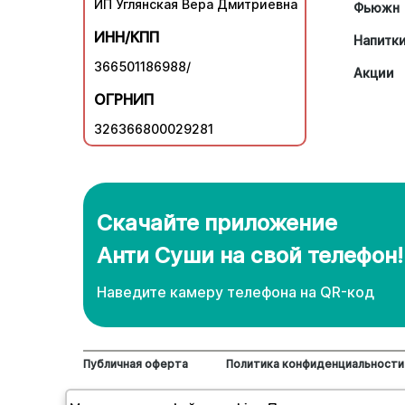
ИП Углянская Вера Дмитриевна
Фьюжн
ИНН/КПП
Напитк
366501186988/
Акции
ОГРНИП
326366800029281
Скачайте приложение
Анти Суши на свой телефон!
Наведите камеру телефона нa QR-код
Публичная оферта
Политика конфиденциальности
© 2018-2026 "Анти". Доставка суши, роллов и пи