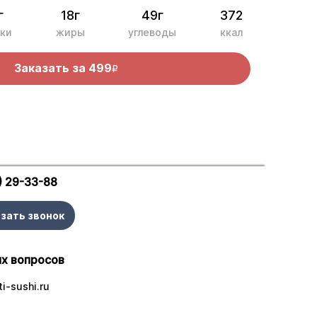
г
18г
49г
372
ки
жиры
углеводы
ккал
Заказать за
499
R
) 29-33-88
зать звонок
х вопросов
i-sushi.ru