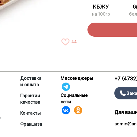
КБЖУ
6
на 100гр
бел
44
и
Доставка
Мессенджеры
+7 (4732
и оплата
Зака
Социальные
Гарантии
сети
качества
Для ваши
Контакты
е
admin@ant
Франшиза