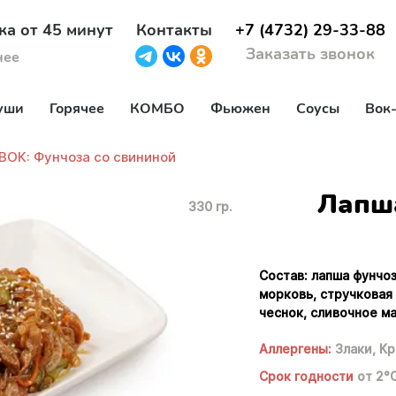
ка от 45 минут
Контакты
+7 (4732) 29-33-88
Заказать звонок
нее
уши
Горячее
КОМБО
Фьюжен
Соусы
Вок
ВОК: Фунчоза со свининой
Лапш
330 гр.
Состав: лапша фунчоз
морковь, стручковая 
чеснок, сливочное ма
Аллергены:
Злаки,
Кр
Срок годности
от 2°