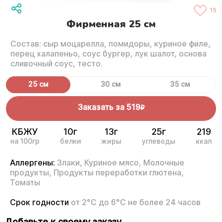
15
Фирменная 25 см
Состав: сыр моцарелла, помидоры, куриное филе,
перец халапеньо, соус бургер, лук шалот, основа
сливочный соус, тесто.
25 см
30 см
35 см
Заказать за
519
R
КБЖУ
10г
13г
25г
219
на 100гр
белки
жиры
углеводы
ккал
Аллергены:
Злаки,
Куриное мясо,
Молочные
продукты,
Продукты переработки глютена,
Томаты
Срок годности
от 2°С до 6°С не более 24 часов
Добавьте к своему заказу