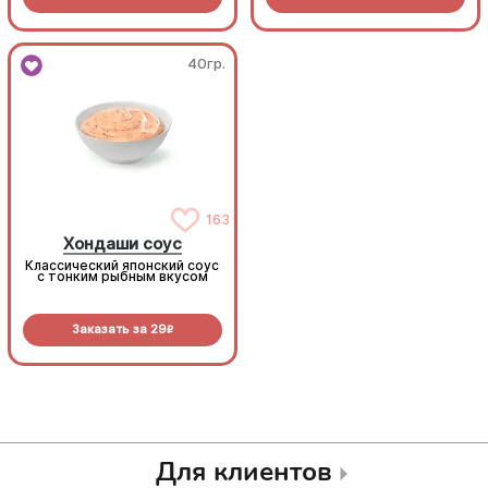
40гр.
40гр.
163
163
Хондаши соус
Хондаши соус
Классический японский соус
Классический японский соус
с тонким рыбным вкусом
с тонким рыбным вкусом
Заказать за
29
Заказать за
29
R
R
Для клиентов