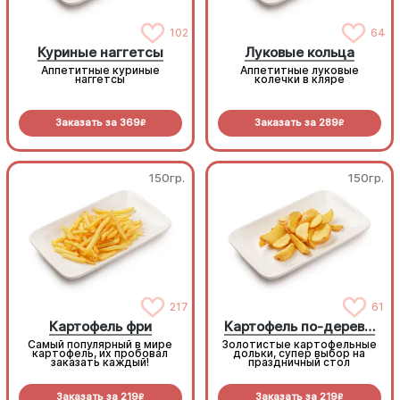
102
64
Куриные наггетсы
Луковые кольца
Аппетитные куриные
Аппетитные луковые
наггетсы
колечки в кляре
Заказать за
369
Заказать за
289
R
R
150гр.
150гр.
217
61
Картофель фри
Картофель по-деревенски
Самый популярный в мире
Золотистые картофельные
картофель, их пробовал
дольки, супер выбор на
заказать каждый!
праздничный стол
Заказать за
219
Заказать за
219
R
R