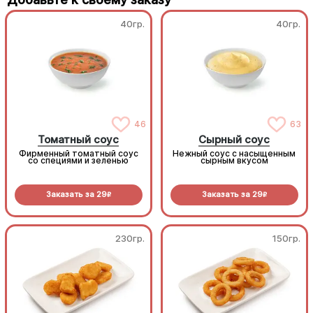
40гр.
40гр.
46
63
Томатный соус
Сырный соус
Фирменный томатный соус
Нежный соус с насыщенным
со специями и зеленью
сырным вкусом
Заказать за
29
Заказать за
29
R
R
230гр.
150гр.