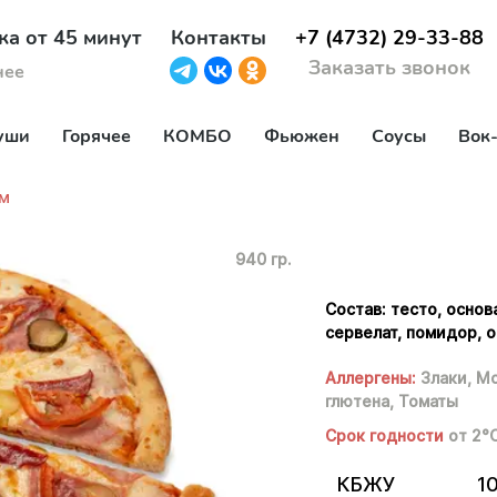
ка от 45 минут
Контакты
+7 (4732) 29-33-88
Заказать звонок
нее
уши
Горячее
КОМБО
Фьюжен
Соусы
Вок
м
940 гр.
Состав: тесто, основ
сервелат, помидор, 
Аллергены:
Злаки,
Мо
глютена,
Томаты
Срок годности
от 2°
КБЖУ
1