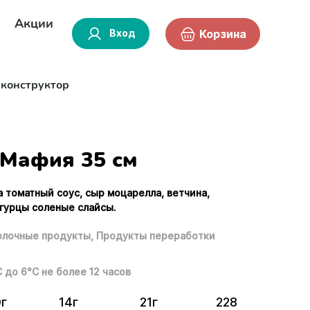
Акции
Вход
Корзина
-конструктор
Мафия 35 см
а томатный соус, сыр моцарелла, ветчина,
огурцы соленые слайсы.
лочные продукты,
Продукты переработки
С до 6°С не более 12 часов
0г
14г
21г
228