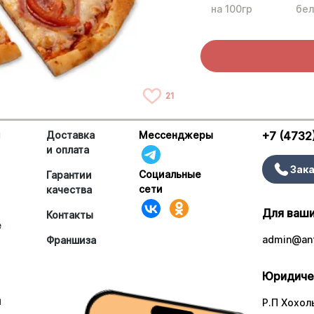
на 100гр
бел
21
и
Доставка
Мессенджеры
+7 (4732
и оплата
Зака
Социальные
Гарантии
сети
качества
Для ваши
Контакты
е
admin@ant
Франшиза
Юридиче
и
Р.П Хохоль