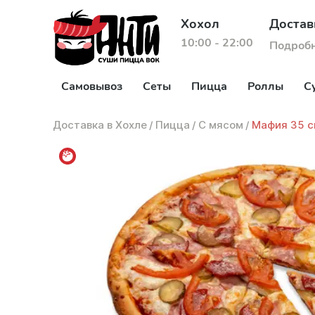
Хохол
Достав
10:00 - 22:00
Подроб
Самовывоз
Сеты
Пицца
Роллы
С
Доставка в Хохле
/
Пицца
/
С мясом
/
Мафия 35 с