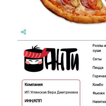
Роллы 
суши
Сеты
Пицца
Горяче
Компания
Комбо
ИП Углянская Вера Дмитриевна
Фьюжн
ИНН/КПП
Напитк