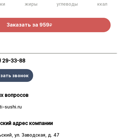
ки
жиры
углеводы
ккал
Заказать за
959
R
) 29-33-88
зать звонок
х вопросов
i-sushi.ru
ский адрес компании
ский, ул. Заводская, д. 47