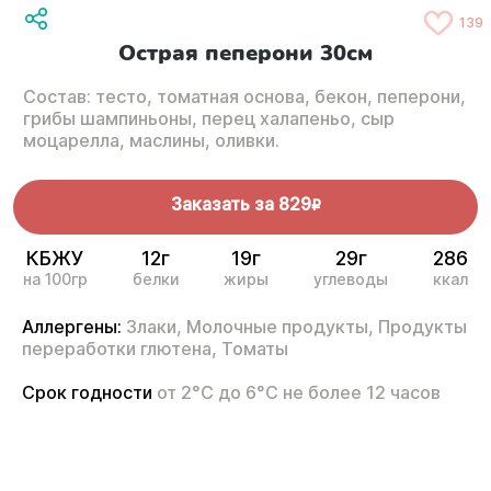
139
Острая пеперони 30см
Состав: тесто, томатная основа, бекон, пеперони,
грибы шампиньоны, перец халапеньо, сыр
моцарелла, маслины, оливки.
Заказать за
829
R
КБЖУ
12г
19г
29г
286
на 100гр
белки
жиры
углеводы
ккал
Аллергены:
Злаки,
Молочные продукты,
Продукты
переработки глютена,
Томаты
Срок годности
от 2°С до 6°С не более 12 часов