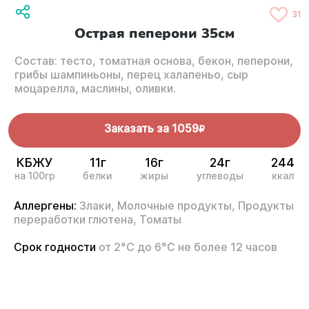
31
Острая пеперони 35см
Состав: тесто, томатная основа, бекон, пеперони,
грибы шампиньоны, перец халапеньо, сыр
моцарелла, маслины, оливки.
Заказать за
1059
R
КБЖУ
11г
16г
24г
244
на 100гр
белки
жиры
углеводы
ккал
Аллергены:
Злаки,
Молочные продукты,
Продукты
переработки глютена,
Томаты
Срок годности
от 2°С до 6°С не более 12 часов