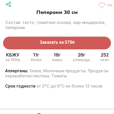
149
Пеперони 30 см
Состав: тесто, томатная основа, сыр моцарелла,
пеперони.
Заказать за
579
R
КБЖУ
11г
16г
26г
252
на 100гр
белки
жиры
углеводы
ккал
Аллергены:
Злаки,
Молочные продукты,
Продукты
переработки глютена,
Томаты
Срок годности
от 2°С до 6°С не более 12 часов