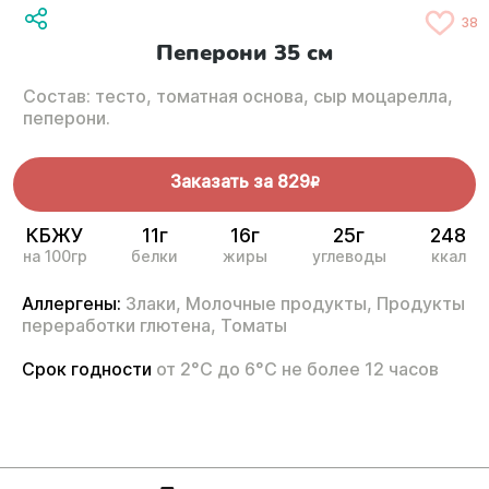
38
Пеперони 35 см
Состав: тесто, томатная основа, сыр моцарелла,
пеперони.
Заказать за
829
R
КБЖУ
11г
16г
25г
248
на 100гр
белки
жиры
углеводы
ккал
Аллергены:
Злаки,
Молочные продукты,
Продукты
переработки глютена,
Томаты
Срок годности
от 2°С до 6°С не более 12 часов